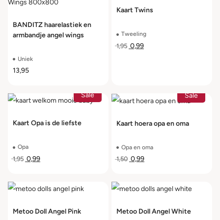
Kaart Twins
BANDITZ haarelastiek en
Tweeling
armbandje angel wings
0,99
1,95
Uniek
13,95
Sale
Sale
Kaart Opa is de liefste
Kaart hoera opa en oma
Opa
Opa en oma
0,99
0,99
1,95
1,50
Metoo Doll Angel Pink
Metoo Doll Angel White