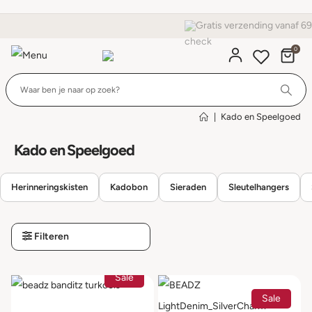
Gratis verzending vanaf 69,-
0
Wi
|
Kado en Speelgoed
Kado en Speelgoed
Herinneringskisten
Kadobon
Sieraden
Sleutelhangers
Filteren
Sale
Sale