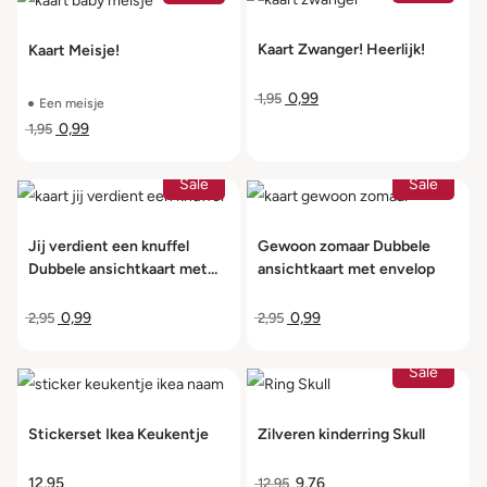
Kaart Zwanger! Heerlijk!
Kaart Meisje!
0,99
1,95
Een meisje
0,99
1,95
Sale
Sale
Jij verdient een knuffel
Gewoon zomaar Dubbele
Dubbele ansichtkaart met
ansichtkaart met envelop
envelop
0,99
0,99
2,95
2,95
Sale
Stickerset Ikea Keukentje
Zilveren kinderring Skull
12,95
9,76
12,95