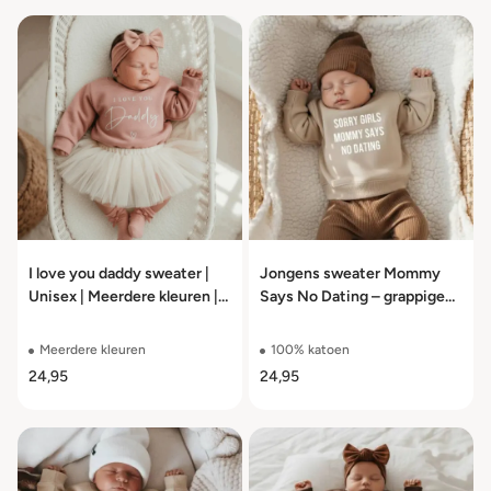
I love you daddy sweater |
Jongens sweater Mommy
Unisex | Meerdere kleuren |
Says No Dating – grappige
Maat 56 t/m 104
trui meerdere kleuren maat
56 t/m 104
Meerdere kleuren
100% katoen
24,95
24,95