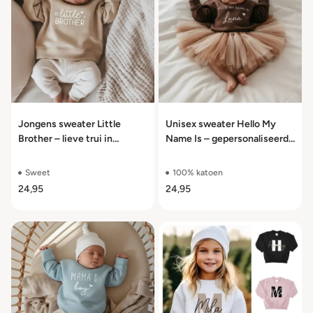
Jongens sweater Little
Unisex sweater Hello My
Brother – lieve trui in
Name Is – gepersonaliseerde
meerdere kleuren maat 56
trui maat 56 t/m 104
t/m 104
Sweet
100% katoen
24,95
24,95