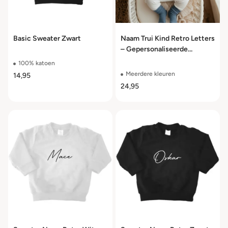
Basic Sweater Zwart
Naam Trui Kind Retro Letters
– Gepersonaliseerde
Sweater 100% Katoen Maat
100% katoen
50 t/m 104
Meerdere kleuren
14,95
24,95