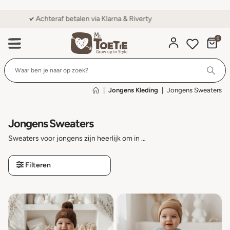
Klanten geven ons een 9,6 op Kiyoh
0
Wi
|
Jongens Kleding
|
Jongens Sweaters
Jongens Sweaters
Sweaters voor jongens zijn heerlijk om in te loungen, in te sporten en in buiten te spelen. Bij Mi Toetie kun je voordelig de leukste jongens sweaters online bestellen.
Filteren