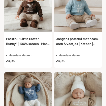
Paastrui “Little Easter
Jongens paastrui met naam,
Bunny” | 100% katoen | Maat
oren & voetjes | Katoen |
56–104
Maat 56–104
Meerdere kleuren
Meerdere kleuren
24,95
24,95