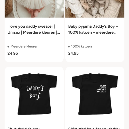
I love you daddy sweater |
Baby pyjama Daddy’s Boy –
Unisex | Meerdere kleuren |
100% katoen – meerdere
Maat 56 t/m 104
kleuren – maat 56 t/m 110
Meerdere kleuren
100% katoen
24,95
24,95