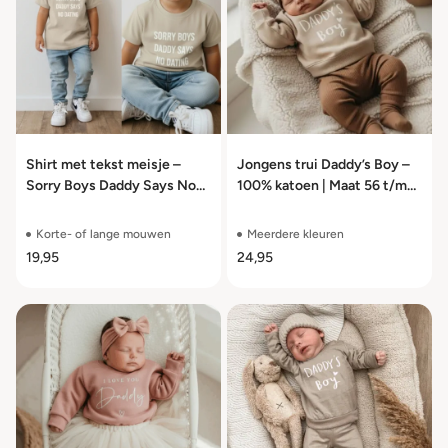
Shirt met tekst meisje –
Jongens trui Daddy’s Boy –
Sorry Boys Daddy Says No
100% katoen | Maat 56 t/m
Dating – maat 56 t/m 104
104
Korte- of lange mouwen
Meerdere kleuren
19,95
24,95