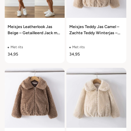
Meisjes Leatherlook Jas
Meisjes Teddy Jas Camel –
Beige – Getailleerd Jack met
Zachte Teddy Winterjas –
Taillekoord – Kinderjas –
Maat 98/104 t/m 158/164
Maat 98/104 t/m 158/164
Met rits
Met rits
34,95
34,95