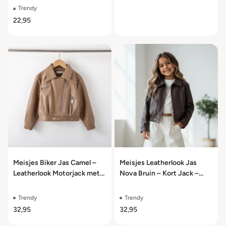
t/m 158/164
Trendy
22,95
Meisjes Biker Jas Camel –
Meisjes Leatherlook Jas
Leatherlook Motorjack met
Nova Bruin – Kort Jack –
Rits – Maat 98/104 t/m
Maat 98/104 t/m 158/164
158/164
Trendy
Trendy
32,95
32,95