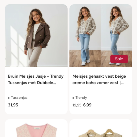
Sale
Bruin Meisjes Jasje – Trendy
Meisjes gehaakt vest beige
Tussenjas met Dubbele
creme boho zomer vest |
Knoopsluiting – 98/104 t/m
maat 98-164
158/164
Tussenjas
Trendy
31,95
6,99
19,95