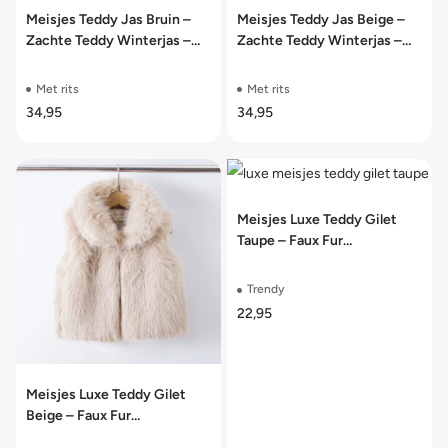
Meisjes Teddy Jas Bruin –
Meisjes Teddy Jas Beige –
Zachte Teddy Winterjas –
Zachte Teddy Winterjas –
Maat 98/104 t/m 158/164
Maat 98/104 t/m 158/164
Met rits
Met rits
34,95
34,95
Meisjes Luxe Teddy Gilet
Taupe – Faux Fur
Bodywarmer – Maat 98/104
t/m 158/164
Trendy
22,95
Meisjes Luxe Teddy Gilet
Beige – Faux Fur
Bodywarmer – Maat 98/104