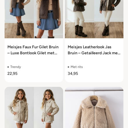
Meisjes Faux Fur Gilet Bruin
Meisjes Leatherlook Jas
– Luxe Bontlook Gilet met
Bruin – Getailleerd Jack met
Kraag – Warme Bodywarmer
Taillekoord – Kinderjas –
– Maat 98/104 t/m 158/164
Maat 98/104 t/m 158/164
Trendy
Met rits
22,95
34,95