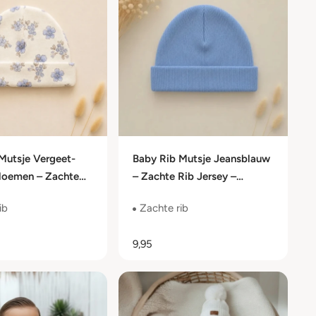
Mutsje Vergeet-
Baby Rib Mutsje Jeansblauw
Bloemen – Zachte
– Zachte Rib Jersey –
y – Newborn t/m 6
Newborn t/m 6 Maanden
ib
Zachte rib
9,95