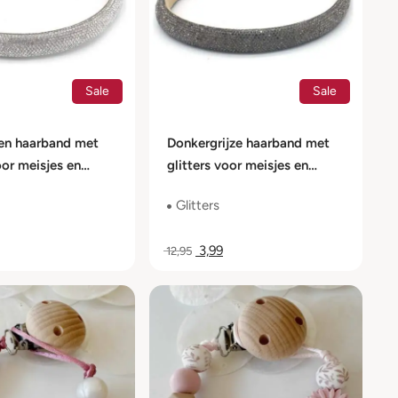
Sale
Sale
ren haarband met
Donkergrijze haarband met
oor meisjes en
glitters voor meisjes en
dames
Glitters
3,99
12,95