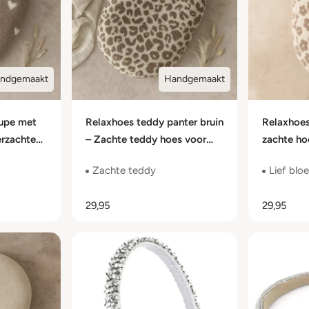
ndgemaakt
Handgemaakt
aupe met
Relaxhoes teddy panter bruin
Relaxhoe
erzachte
– Zachte teddy hoes voor
zachte ho
design
voedingskussen
bloemdes
Zachte teddy
Lief bl
29,95
29,95