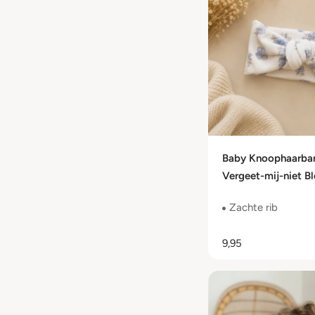
Baby Knoophaarba
Vergeet-mij-niet B
Zachte Rib Jersey 
Zachte rib
Maanden
9,95