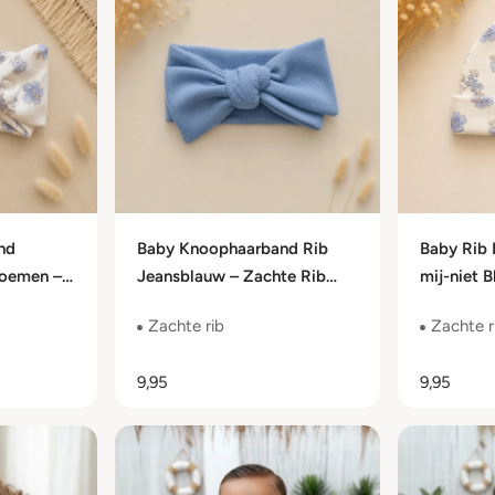
nd
Baby Knoophaarband Rib
Baby Rib 
loemen –
Jeansblauw – Zachte Rib
mij-niet 
– 0 t/m 24
Jersey – 0 t/m 24 Maanden
Rib Jerse
Zachte rib
Zachte r
Maanden
9,95
9,95