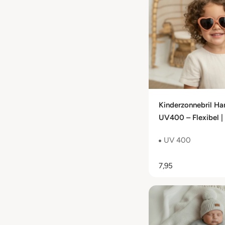
Kinderzonnebril Har
UV400 – Flexibel | 
Cat. 3
UV 400
7,95