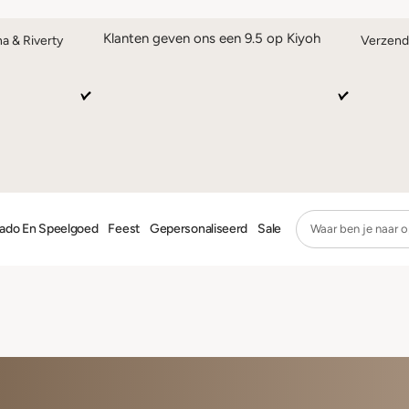
Klanten geven ons een 9.5 op Kiyoh
na & Riverty
Verzend
ado En Speelgoed
Feest
Gepersonaliseerd
Sale