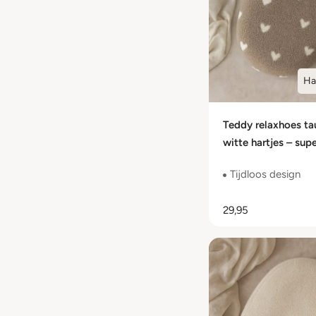
Ha
Teddy relaxhoes t
witte hartjes – sup
babyhoes met lief 
Tijdloos design
29,95