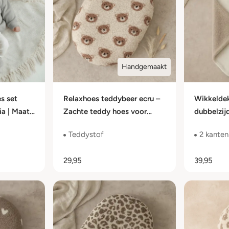
Handgemaakt
s set
Relaxhoes teddybeer ecru –
Wikkeldek
ia | Maat
Zachte teddy hoes voor
dubbelzij
voedingskussen
wikkeldek
Teddystof
2 kanten
29,95
39,95