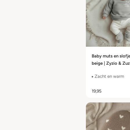
Baby muts en slofje
beige | Zyzio & Zuz
56/62
Zacht en warm
19,95