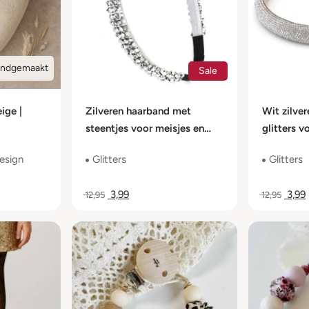
ndgemaakt
Sale
ige |
Zilveren haarband met
Wit zilve
steentjes voor meisjes en
glitters v
dames
dames
design
Glitters
Glitters
3,99
3,99
12,95
12,95