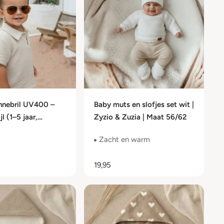
nnebril UV400 –
Baby muts en slofjes set wit |
jl (1–5 jaar,
Zyzio & Zuzia | Maat 56/62
 3)
Zacht en warm
19,95