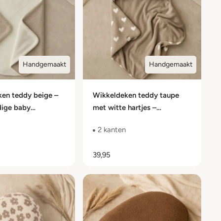
Handgemaakt
Handgemaakt
en teddy beige –
Wikkeldeken teddy taupe
dige baby
met witte hartjes –
en met fleece
dubbelzijdige baby
2 kanten
wikkeldeken
39,95