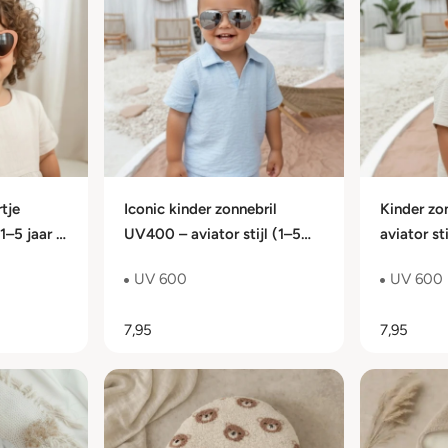
tje
Iconic kinder zonnebril
Kinder zo
1–5 jaar |
UV400 – aviator stijl (1–5
aviator sti
jaar, categorie 3)
categorie
UV 600
UV 600
7,95
7,95