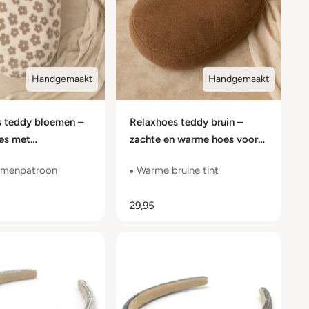
Handgemaakt
Handgemaakt
s teddy bloemen –
Relaxhoes teddy bruin –
es met
zachte en warme hoes voor
ign
voedingskussen
oemenpatroon
Warme bruine tint
29,95