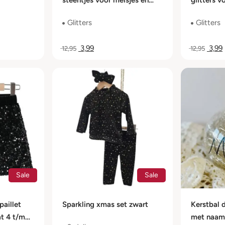
steentjes voor meisjes en
glitters v
dames
dames
Glitters
Glitters
3,99
3,99
12,95
12,95
Sale
Sale
paillet
Sparkling xmas set zwart
Kerstbal 
at 4 t/m
met naam 