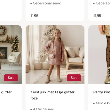
Gepersonaliseerd
Geperson
11,95
11,95
Sale
Sale
 glitter
Kerst jurk met tasje glitter
Panty kin
roze
Mooie kw
4 t/m 14 jaar