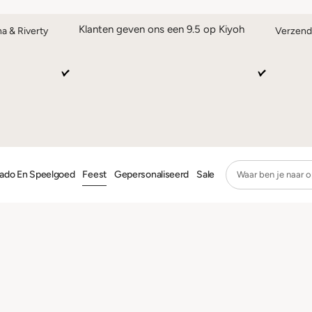
Klanten geven ons een 9.5 op Kiyoh
na & Riverty
Verzend
ado En Speelgoed
Feest
Gepersonaliseerd
Sale