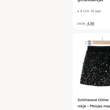
glittersteentjes
4 t/m 14 jaar
4,99
24,95
Schitterend Glitter 
rokje – Meisjes ma