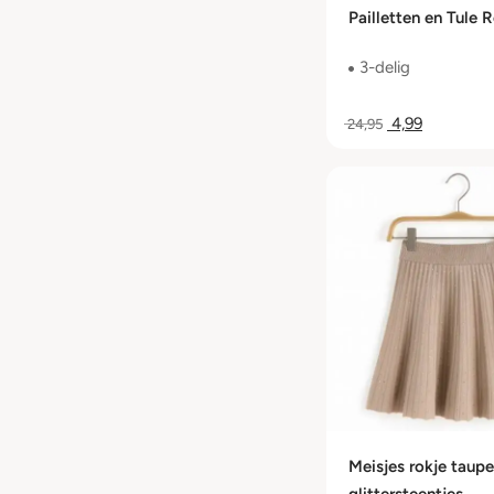
Pailletten en Tule 
Maat 56/62 t/m 98
3-delig
4,99
24,95
Meisjes rokje taup