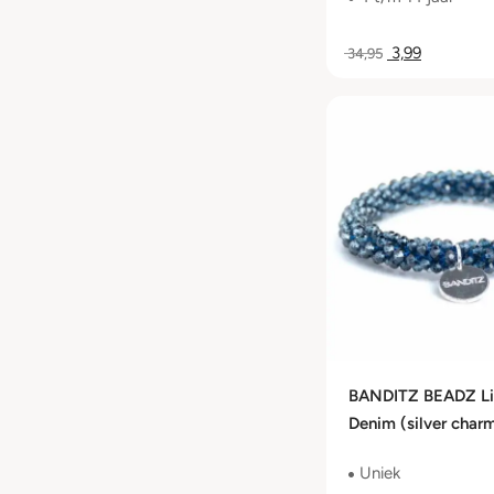
3,99
34,95
BANDITZ BEADZ Li
Denim (silver char
Uniek