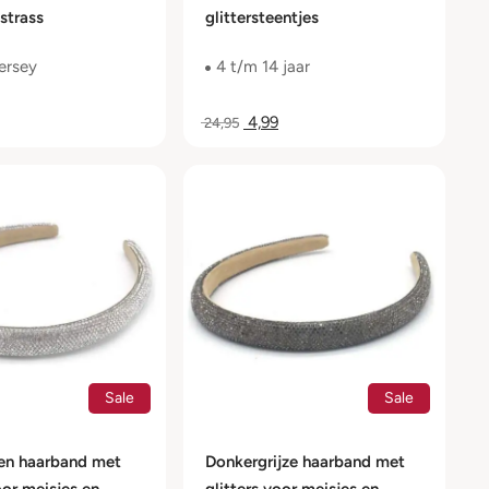
 strass
glittersteentjes
ersey
4 t/m 14 jaar
4,99
24,95
Sale
Sale
ren haarband met
Donkergrijze haarband met