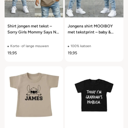
Shirt jongen met tekst –
Jongens shirt MOOIBOY
Sorry Girls Mommy Says No
met tekstprint – baby &
Dating – maat 50 t/m 104
kinder T-shirt lange en korte
mouw – maat 56-104
Korte- of lange mouwen
100% katoen
19,95
19,95