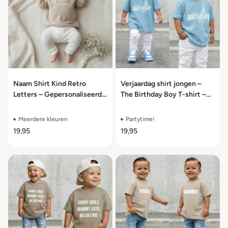
Naam Shirt Kind Retro
Verjaardag shirt jongen –
Letters – Gepersonaliseerd
The Birthday Boy T-shirt –
100% Katoen Maat 50 t/m
maat 50 t/m 104
104
Meerdere kleuren
Partytime!
19,95
19,95