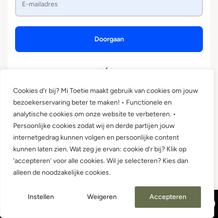
Doorgaan
of
Cookies d'r bij? Mi Toetie maakt gebruik van cookies om jouw
bezoekerservaring beter te maken! • Functionele en
analytische cookies om onze website te verbeteren. •
Door verder te gaan ga je akkoord met onze
algemene voorwaarden
en
Persoonlijke cookies zodat wij en derde partijen jouw
privacybeleid
.
internetgedrag kunnen volgen en persoonlijke content
kunnen laten zien. Wat zeg je ervan: cookie d'r bij? Klik op
'accepteren' voor alle cookies. Wil je selecteren? Kies dan
alleen de noodzakelijke cookies.
Instellen
Weigeren
Accepteren
Vakantie van 24/7 t/m 15/8! 10% korting op alles, code: VACAY26
Ok