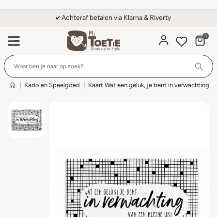
Achteraf betalen via Klarna & Riverty
0
Wi
|
Kado en Speelgoed
|
Kaart Wat een geluk, je bent in verwachting