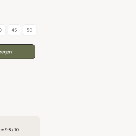
0
45
50
oegen
n 9.6 / 10