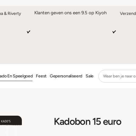
Klanten geven ons een 9.5 op Kiyoh
na & Riverty
Verzend
ado En Speelgoed
Feest
Gepersonaliseerd
Sale
Kadobon 15 euro