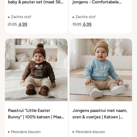
baby & peuter set (maat 56
jongens - Comfortabele
t/m 104)
lounge set 6–18 maanden
Zachte stof
Zachte stof
4,99
6,99
21,95
19,95
Paastrui “Little Easter
Jongens paastrui met naam,
Bunny” | 100% katoen | Maat
oren & voetjes | Katoen |
56–104
Maat 56–104
Meerdere kleuren
Meerdere kleuren