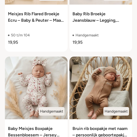
Meisjes Rib Flared Broekje
Baby Rib Broekje
Ecru – Baby & Peuter – Maat
Jeansblauw – Legging,
50/56 t/m 98/104
Baggy of Flared – Maat
50/56 t/m 98/104
50 t/m 104
Handgemaakt
19,95
19,95
Handgemaakt
Handgemaakt
Baby Meisjes Boxpakje
Bruin rib boxpakje met naam
Bessenbloesem – Jersey
– persoonlijk geboortepakje