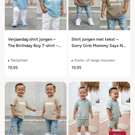
Verjaardag shirt jongen –
Shirt jongen met tekst –
The Birthday Boy T-shirt –
Sorry Girls Mommy Says No
maat 50 t/m 104
Dating – maat 50 t/m 104
Partytime!
Korte- of lange mouwen
19,95
19,95