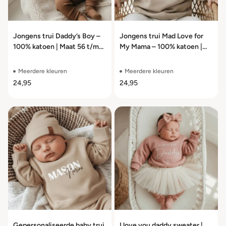
Jongens trui Daddy’s Boy –
Jongens trui Mad Love for
100% katoen | Maat 56 t/m
My Mama – 100% katoen |
104
Maat 56 t/m 104
Meerdere kleuren
Meerdere kleuren
24,95
24,95
Gepersonaliseerde baby trui
I love you daddy sweater |