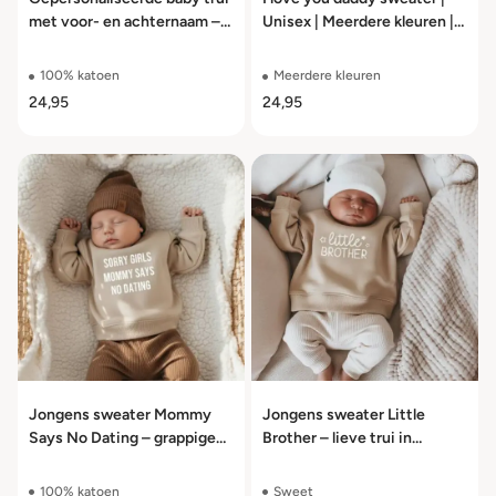
met voor- en achternaam –
Unisex | Meerdere kleuren |
100% katoen
Maat 56 t/m 104
100% katoen
Meerdere kleuren
24,95
24,95
Jongens sweater Mommy
Jongens sweater Little
Says No Dating – grappige
Brother – lieve trui in
trui meerdere kleuren maat
meerdere kleuren maat 56
56 t/m 104
t/m 104
100% katoen
Sweet