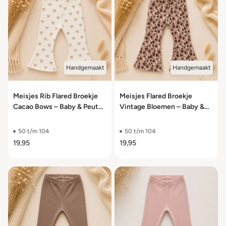
Handgemaakt
Handgemaakt
Meisjes Rib Flared Broekje
Meisjes Flared Broekje
Cacao Bows – Baby & Peuter
Vintage Bloemen – Baby &
– Maat 50/56 t/m 98/104
Peuter – Maat 50/56 t/m
98/104
50 t/m 104
50 t/m 104
19,95
19,95