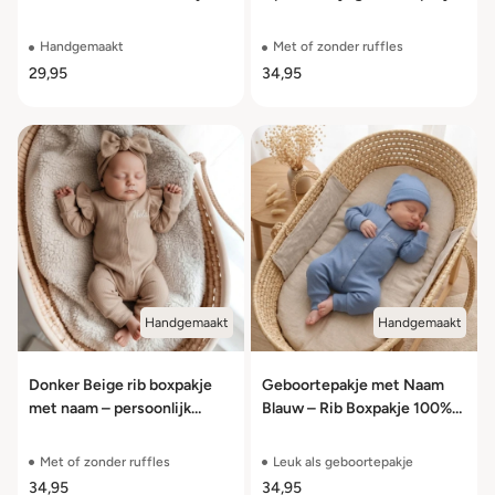
Katoen – Maat 44 t/m 62
voor baby’s
Handgemaakt
Met of zonder ruffles
29,95
34,95
Handgemaakt
Handgemaakt
Donker Beige rib boxpakje
Geboortepakje met Naam
met naam – persoonlijk
Blauw – Rib Boxpakje 100%
geboortepakje voor baby’s
Jersey Katoen – Maat 44
t/m 62
Met of zonder ruffles
Leuk als geboortepakje
34,95
34,95