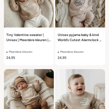
Tiny Valentine sweater |
Unisex pyjama baby & kind
Unisex | Meerdere kleuren |
World’s Cutest Alarmclock –
Maat 56 t/m 104
2-delig | Maat 56 t/m 110
Meerdere kleuren
Meerdere kleuren
24,95
24,95