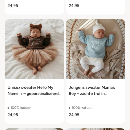
24,95
24,95
Unisex sweater Hello My
Jongens sweater Mama’s
Name Is – gepersonaliseerde
Boy – zachte trui in
trui maat 56 t/m 104
meerdere kleuren maat 56
t/m 104
100% katoen
100% katoen
24,95
24,95