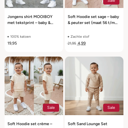
Sale
Jongens shirt MOOIBOY
Soft Hoodie set sage – baby
met tekstprint – baby &
& peuter set (maat 56 t/m
kinder T-shirt lange en korte
104)
mouw – maat 56-104
100% katoen
Zachte stof
19,95
4,99
21,95
Sale
Sale
Soft Hoodie set crème –
Soft Sand Lounge Set