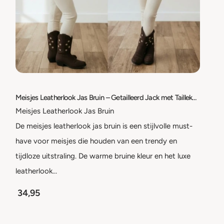
Meisjes Leatherlook Jas Bruin – Getailleerd Jack met Taillekoord – Kinderjas – Maat 98/104 t/m 158/164
Meisjes Leatherlook Jas Bruin
De meisjes leatherlook jas bruin is een stijlvolle must-
have voor meisjes die houden van een trendy en
tijdloze uitstraling. De warme bruine kleur en het luxe
leatherlook…
34,95