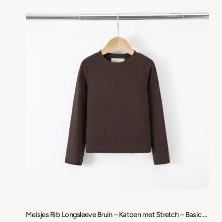
Meisjes Rib Longsleeve Bruin – Katoen met Stretch – Basic Shirt Lange Mouw – Maat 98/104 t/m 158/164