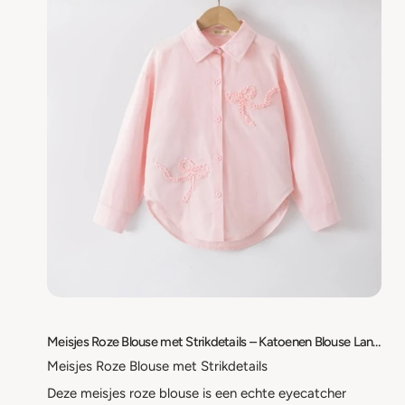
Meisjes Roze Blouse met Strikdetails – Katoenen Blouse Lange Mouw – Maat 98/104 t/m 158/164
Meisjes Roze Blouse met Strikdetails
Deze meisjes roze blouse is een echte eyecatcher