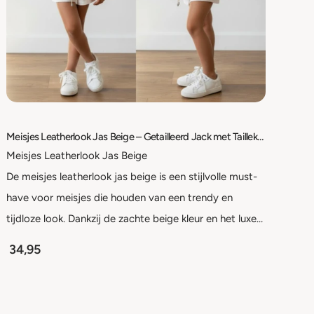
Meisjes Leatherlook Jas Beige – Getailleerd Jack met Taillekoord – Kinderjas – Maat 98/104 t/m 158/164
Meisjes Leatherlook Jas Beige
De meisjes leatherlook jas beige is een stijlvolle must-
have voor meisjes die houden van een trendy en
tijdloze look. Dankzij de zachte beige kleur en het luxe…
34,95