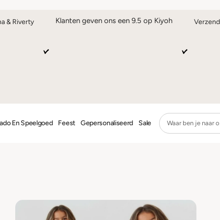
Klanten geven ons een 9.5 op Kiyoh
na & Riverty
Verzend
ado En Speelgoed
Feest
Gepersonaliseerd
Sale