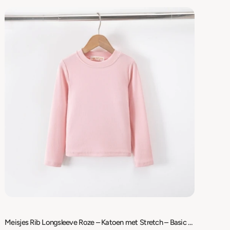
Meisjes Rib Longsleeve Roze – Katoen met Stretch – Basic Shirt Lange Mouw – Maat 98/104 t/m 158/164