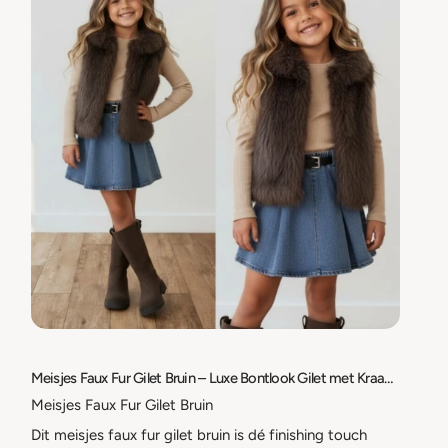
Meisjes Faux Fur Gilet Bruin – Luxe Bontlook Gilet met Kraag – Warme Bodywarmer – Maat 98/104 t/m 158/164
Meisjes Faux Fur Gilet Bruin
Dit meisjes faux fur gilet bruin is dé finishing touch