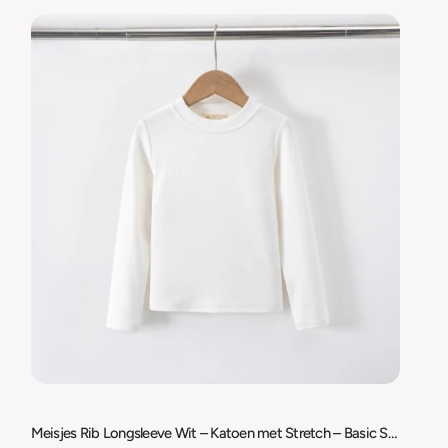
Meisjes Rib Longsleeve Wit – Katoen met Stretch – Basic Shirt Lange Mouw – Maat 98/104 t/m 158/164