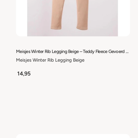
Meisjes Winter Rib Legging Beige – Teddy Fleece Gevoerd – Warme Stretch Legging – Maat 98/104 t/m 158/164
Meisjes Winter Rib Legging Beige
14,95