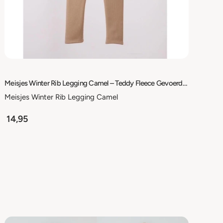
Meisjes Winter Rib Legging Camel – Teddy Fleece Gevoerd – Warme Stretch Legging – Maat 98/104 t/m 158/164
Meisjes Winter Rib Legging Camel
14,95