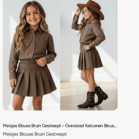
Meisjes Blouse Bruin Gestreept – Oversized Katoenen Blouse met Borstzak – Maat 98/104 t/m 158/164
Meisjes Blouse Bruin Gestreept