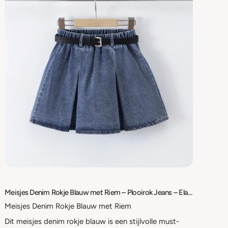
Meisjes Denim Rokje Blauw met Riem – Plooirok Jeans – Elastische Taille – Maat 98/104 t/m 158/164
Meisjes Denim Rokje Blauw met Riem
Dit meisjes denim rokje blauw is een stijlvolle must-