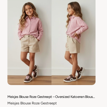
Meisjes Blouse Roze Gestreept – Oversized Katoenen Blouse met Borstzak – Maat 98/104 t/m 158/164
Meisjes Blouse Roze Gestreept