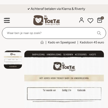
Achteraf betalen via Klarna & Riverty
0
Wi
|
Kado en Speelgoed
|
Kadobon 45 euro