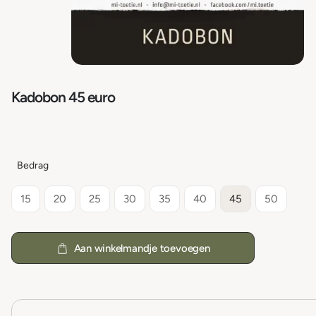
Kadobon 45 euro
Bedrag
15
20
25
30
35
40
45
50
Aan winkelmandje toevoegen