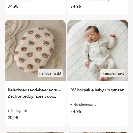
34,95
34,95
Handgemaakt
Handgemaakt
Relaxhoes teddybeer ecru –
BV boxpakje baby rib ganzen
Zachte teddy hoes voor
voedingskussen
Handgemaakt
Teddystof
34,95
29,95