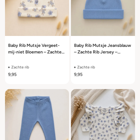
Baby Rib Mutsje Vergeet-
Baby Rib Mutsje Jeansblauw
mij-niet Bloemen – Zachte
– Zachte Rib Jersey –
Rib Jersey – Newborn t/m 6
Newborn t/m 6 Maanden
Maanden
Zachte rib
Zachte rib
9,95
9,95