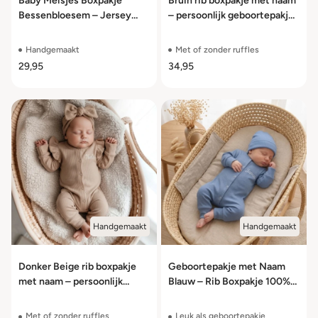
Baby Meisjes Boxpakje
Bruin rib boxpakje met naam
Bessenbloesem – Jersey
– persoonlijk geboortepakje
Katoen – Maat 44 t/m 62
voor baby’s
Handgemaakt
Met of zonder ruffles
29,95
34,95
Handgemaakt
Handgemaakt
Donker Beige rib boxpakje
Geboortepakje met Naam
met naam – persoonlijk
Blauw – Rib Boxpakje 100%
geboortepakje voor baby’s
Jersey Katoen – Maat 44
t/m 62
Met of zonder ruffles
Leuk als geboortepakje