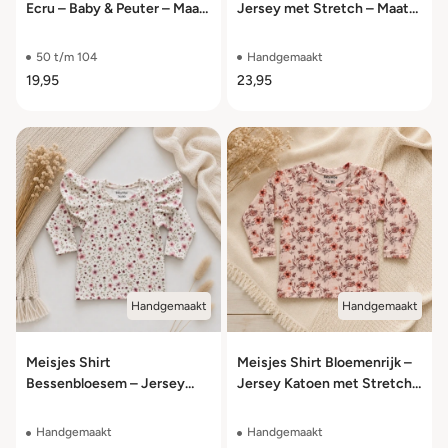
Ecru – Baby & Peuter – Maat
Jersey met Stretch – Maat
50/56 t/m 98/104
50/56 t/m 98/104
50 t/m 104
Handgemaakt
19,95
23,95
Handgemaakt
Handgemaakt
Meisjes Shirt
Meisjes Shirt Bloemenrijk –
Bessenbloesem – Jersey
Jersey Katoen met Stretch
Katoen met Stretch – Maat
– Maat 50/56 t/m 98/104
50/56 t/m 98/104
Handgemaakt
Handgemaakt