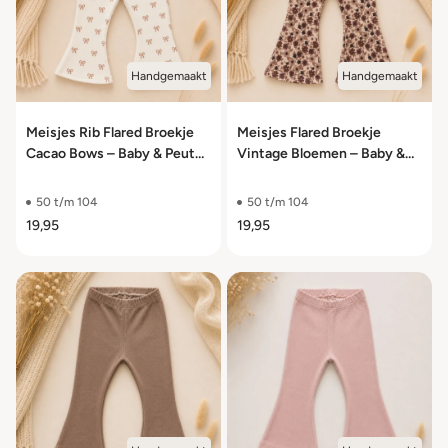
Handgemaakt
Handgemaakt
Meisjes Rib Flared Broekje
Meisjes Flared Broekje
Cacao Bows – Baby & Peuter
Vintage Bloemen – Baby &
– Maat 50/56 t/m 98/104
Peuter – Maat 50/56 t/m
98/104
50 t/m 104
50 t/m 104
19,95
19,95