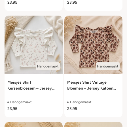
23,95
23,95
Handgemaakt
Handgemaakt
Meisjes Shirt
Meisjes Shirt Vintage
Kersenbloesem – Jersey
Bloemen – Jersey Katoen
Katoen met Stretch – Maat
met Stretch – Maat 50/56
50/56 t/m 98/104
t/m 98/104
Handgemaakt
Handgemaakt
23,95
23,95