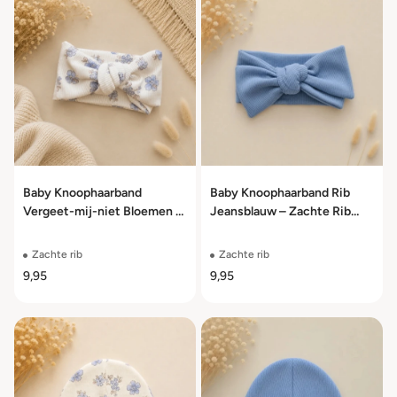
Baby Knoophaarband
Baby Knoophaarband Rib
Vergeet-mij-niet Bloemen –
Jeansblauw – Zachte Rib
Zachte Rib Jersey – 0 t/m
Jersey – 0 t/m 24 Maanden
24 Maanden
Zachte rib
Zachte rib
9,95
9,95