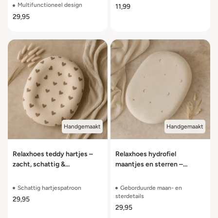
Multifunctioneel design
11,99
29,95
Handgemaakt
Handgemaakt
Relaxhoes teddy hartjes –
Relaxhoes hydrofiel
zacht, schattig &
maantjes en sterren –
multifunctioneel
zachte hoes met
geborduurde details
Schattig hartjespatroon
Geborduurde maan- en
sterdetails
29,95
29,95