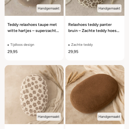
Handgemaakt
Handgemaakt
Teddy relaxhoes taupe met
Relaxhoes teddy panter
witte hartjes – superzachte
bruin – Zachte teddy hoes
babyhoes met lief design
voor voedingskussen
Tijdloos design
Zachte teddy
29,95
29,95
Handgemaakt
Handgemaakt