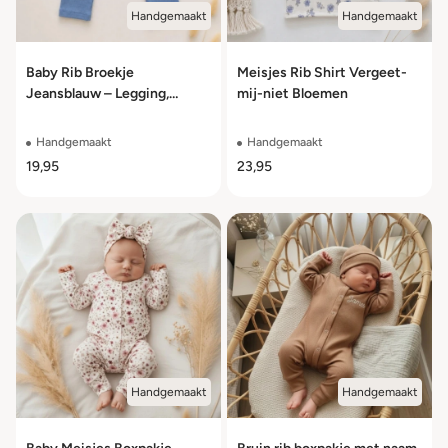
Handgemaakt
Handgemaakt
Baby Rib Broekje
Meisjes Rib Shirt Vergeet-
Jeansblauw – Legging,
mij-niet Bloemen
Baggy of Flared – Maat
50/56 t/m 98/104
Handgemaakt
Handgemaakt
19,95
23,95
Handgemaakt
Handgemaakt