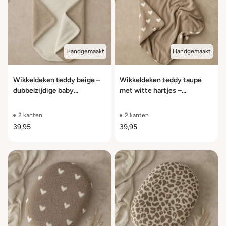
Handgemaakt
Handgemaakt
Wikkeldeken teddy beige –
Wikkeldeken teddy taupe
dubbelzijdige baby
met witte hartjes –
wikkeldeken met fleece
dubbelzijdige baby
wikkeldeken
2 kanten
2 kanten
39,95
39,95