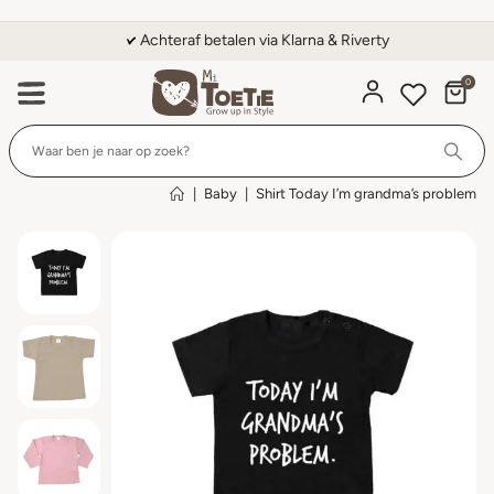
Achteraf betalen via Klarna & Riverty
0
Wi
|
Baby
|
Shirt Today I’m grandma’s problem