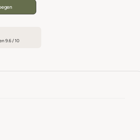
oegen
n 9.6 / 10