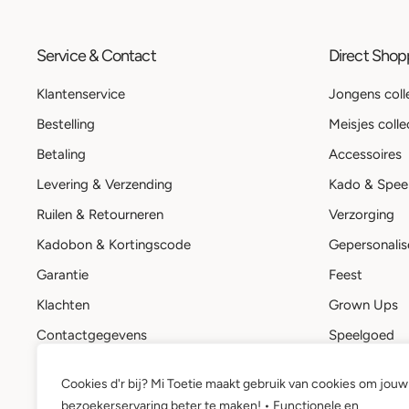
Service & Contact
Direct Sho
Klantenservice
Jongens coll
Bestelling
Meisjes colle
Betaling
Accessoires
Levering & Verzending
Kado & Spee
Ruilen & Retourneren
Verzorging
Kadobon & Kortingscode
Gepersonalis
Garantie
Feest
Klachten
Grown Ups
Contactgegevens
Speelgoed
Stuur een bericht
Kadobon
Cookies d'r bij? Mi Toetie maakt gebruik van cookies om jouw
Mi Toetie account
bezoekerservaring beter te maken! • Functionele en