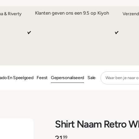
Klanten geven ons een 9.5 op Kiyoh
na & Riverty
Verzend
ado En Speelgoed
Feest
Gepersonaliseerd
Sale
Shirt Naam Retro W
21,
99