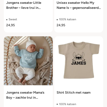
Jongens sweater Little
Unisex sweater Hello My
Brother – lieve trui in
Name Is – gepersonaliseerde
meerdere kleuren maat 56
trui maat 56 t/m 104
t/m 104
Sweet
100% katoen
24,95
24,95
Jongens sweater Mama’s
Shirt Stitch met naam
Boy – zachte trui in
meerdere kleuren maat 56
100% katoen