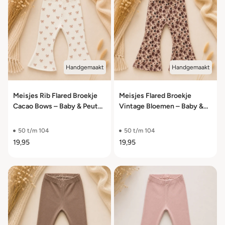
Handgemaakt
Handgemaakt
Meisjes Rib Flared Broekje
Meisjes Flared Broekje
Cacao Bows – Baby & Peuter
Vintage Bloemen – Baby &
– Maat 50/56 t/m 98/104
Peuter – Maat 50/56 t/m
98/104
50 t/m 104
50 t/m 104
19,95
19,95