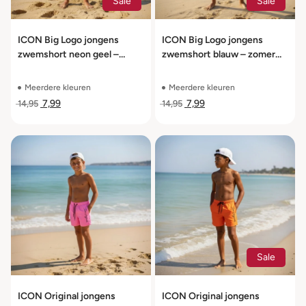
Sale
Sale
ICON Big Logo jongens
ICON Big Logo jongens
zwemshort neon geel –
zwemshort blauw – zomer
zomer zwembroek maat 104
zwembroek maat 104 t/m
t/m 164
164
Meerdere kleuren
Meerdere kleuren
7,99
7,99
14,95
14,95
Sale
ICON Original jongens
ICON Original jongens