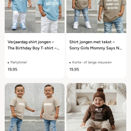
Verjaardag shirt jongen –
Shirt jongen met tekst –
The Birthday Boy T-shirt –
Sorry Girls Mommy Says No
maat 50 t/m 104
Dating – maat 50 t/m 104
Partytime!
Korte- of lange mouwen
19,95
19,95