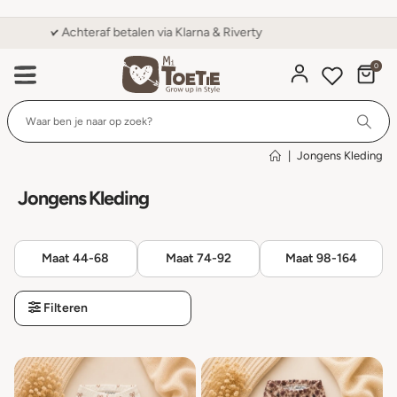
Klanten geven ons een 9,6 op Kiyoh
0
Wi
|
Jongens Kleding
Jongens Kleding
Maat 44-68
Maat 74-92
Maat 98-164
Filteren