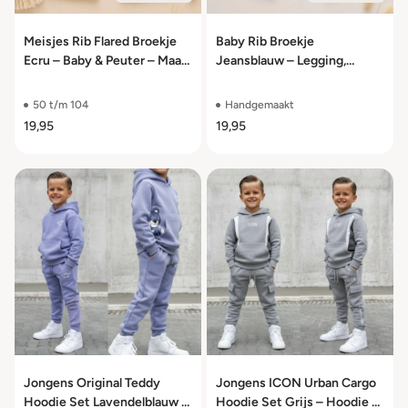
Meisjes Rib Flared Broekje
Baby Rib Broekje
Ecru – Baby & Peuter – Maat
Jeansblauw – Legging,
50/56 t/m 98/104
Baggy of Flared – Maat
50/56 t/m 98/104
50 t/m 104
Handgemaakt
19,95
19,95
Jongens Original Teddy
Jongens ICON Urban Cargo
Hoodie Set Lavendelblauw –
Hoodie Set Grijs – Hoodie &