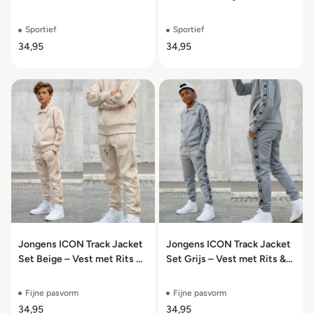
Hoodie & Joggingbroek –
Cargo Joggingbroek – Maat
Maat 104/110 t/m 158/164
104/110 t/m 158/164
Sportief
Sportief
34,95
34,95
Jongens ICON Track Jacket
Jongens ICON Track Jacket
Set Beige – Vest met Rits &
Set Grijs – Vest met Rits &
Joggingbroek – Maat
Joggingbroek – Maat
104/110 t/m 158/164
104/110 t/m 158/164
Fijne pasvorm
Fijne pasvorm
34,95
34,95