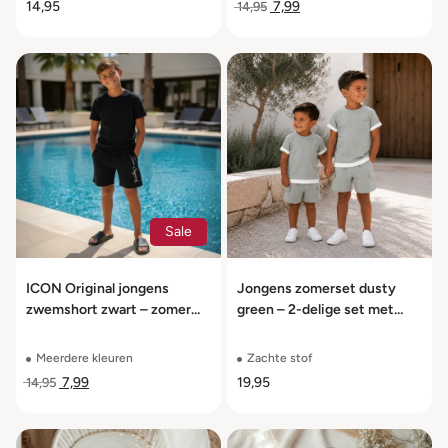
14,95
7,99
14,95
Sale
ICON Original jongens
Jongens zomerset dusty
zwemshort zwart – zomer
green – 2-delige set met
zwemshort maat 104 t/m
shirt en short – maat 86/92
164
t/m 134/140
Meerdere kleuren
Zachte stof
7,99
19,95
14,95