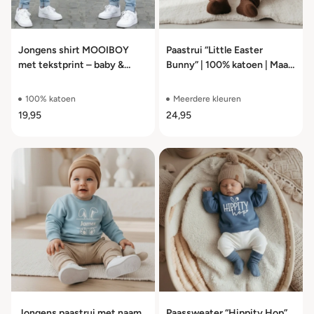
Jongens shirt MOOIBOY
Paastrui “Little Easter
met tekstprint – baby &
Bunny” | 100% katoen | Maat
kinder T-shirt lange en korte
56–104
mouw – maat 56-104
100% katoen
Meerdere kleuren
19,95
24,95
Jongens paastrui met naam,
Paassweater “Hippity Hop”