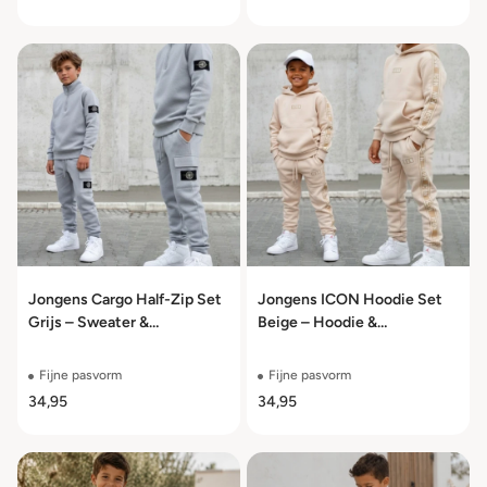
Jongens Cargo Half-Zip Set
Jongens ICON Hoodie Set
Grijs – Sweater &
Beige – Hoodie &
Joggingbroek – Maat
Joggingbroek met Logo –
104/110 t/m 158/164
Maat 104/110 t/m 158/164
Fijne pasvorm
Fijne pasvorm
34,95
34,95