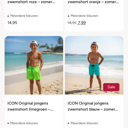
zwemshort roze – zomer
zwemshort oranje – zomer
zwemshort maat 104 t/m
zwemshort maat 104 t/m
164
164
Meerdere kleuren
Meerdere kleuren
14,95
7,99
14,95
Sale
ICON Original jongens
ICON Original jongens
zwemshort limegroen –
zwemshort blauw – zomer
zomer zwemshort maat 104
zwemshort maat 104 t/m
t/m 164
164
Meerdere kleuren
Meerdere kleuren