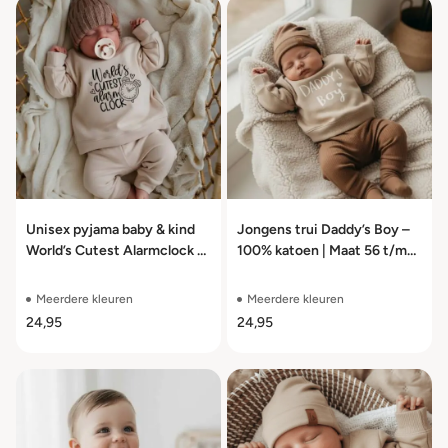
Unisex pyjama baby & kind
Jongens trui Daddy’s Boy –
World’s Cutest Alarmclock –
100% katoen | Maat 56 t/m
2-delig | Maat 56 t/m 110
104
Meerdere kleuren
Meerdere kleuren
24,95
24,95