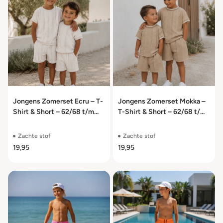
Jongens Zomerset Ecru – T-
Jongens Zomerset Mokka –
Shirt & Short – 62/68 t/m
T-Shirt & Short – 62/68 t/m
110/116
110/116
Zachte stof
Zachte stof
19,95
19,95