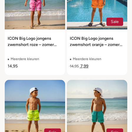
Sale
ICON Big Logo jongens
ICON Big Logo jongens
zwemshort roze – zomer
zwemshort oranje – zomer
zwembroek maat 104 t/m
zwembroek maat 104 t/m
164
164
Meerdere kleuren
Meerdere kleuren
14,95
7,99
14,95