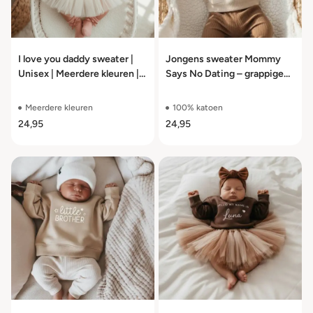
I love you daddy sweater |
Jongens sweater Mommy
Unisex | Meerdere kleuren |
Says No Dating – grappige
Maat 56 t/m 104
trui meerdere kleuren maat
56 t/m 104
Meerdere kleuren
100% katoen
24,95
24,95