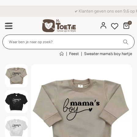
Klanten geven ons een 9,6 op Kiyoh
0
Wi
|
Feest
|
Sweater mama’s boy hartje