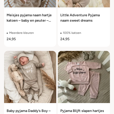
Meisjes pyjama naam hartje
Little Adventure Pyjama
katoen – baby en peuter –
naam sweet dreams
maat 56 t/m 110
Meerdere kleuren
100% katoen
24,95
24,95
Baby pyjama Daddy’s Boy –
Pyjama Blijft slapen hartjes