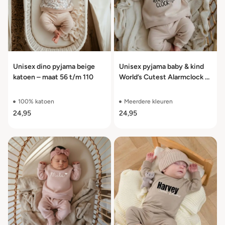
Unisex dino pyjama beige
Unisex pyjama baby & kind
katoen – maat 56 t/m 110
World’s Cutest Alarmclock –
2-delig | Maat 56 t/m 110
100% katoen
Meerdere kleuren
24,95
24,95