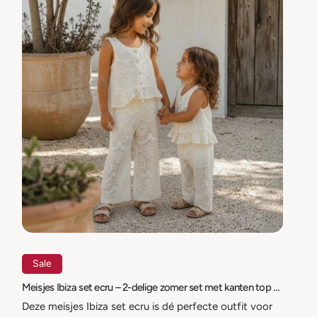
Sale
Meisjes Ibiza set ecru – 2-delige zomer set met kanten top en wijde broek – maat 62/68 t/m 146/152
Deze meisjes Ibiza set ecru is dé perfecte outfit voor