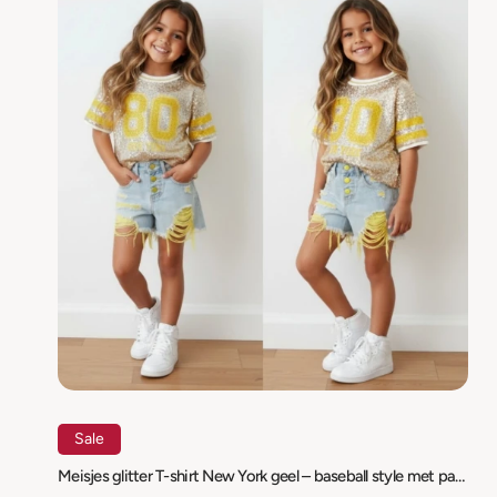
Sale
Meisjes glitter T-shirt New York geel – baseball style met pailletten | maat 98-164