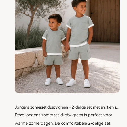
Jongens zomerset dusty green – 2-delige set met shirt en short – maat 86/92 t/m 134/140
Deze jongens zomerset dusty green is perfect voor
warme zomerdagen. De comfortabele 2-delige set