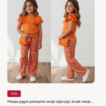
Sale
Meisjes jogger panterprint oranje wijde pijp | broek meisje panter | maat 98-164