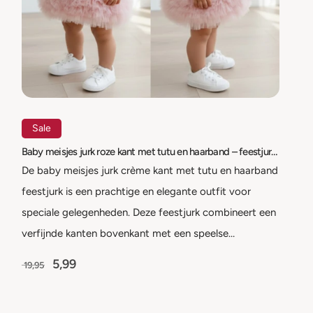
Sale
Baby meisjes jurk roze kant met tutu en haarband – feestjurk | maat 56-98
De baby meisjes jurk crème kant met tutu en haarband
feestjurk is een prachtige en elegante outfit voor
speciale gelegenheden. Deze feestjurk combineert een
verfijnde kanten bovenkant met een speelse…
5,99
19,95