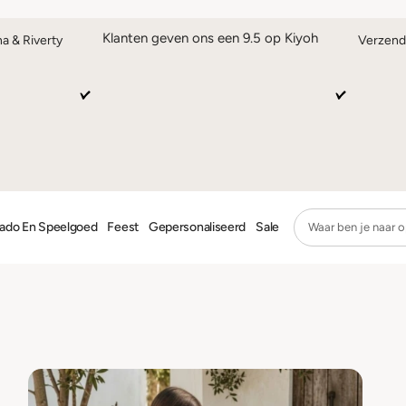
Klanten geven ons een 9.5 op Kiyoh
na & Riverty
Verzend
ado En Speelgoed
Feest
Gepersonaliseerd
Sale