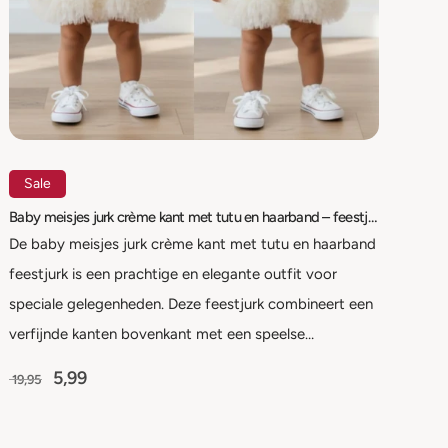
Sale
Baby meisjes jurk crème kant met tutu en haarband – feestjurk | maat 56-98
De baby meisjes jurk crème kant met tutu en haarband
feestjurk is een prachtige en elegante outfit voor
speciale gelegenheden. Deze feestjurk combineert een
verfijnde kanten bovenkant met een speelse…
5,99
19,95