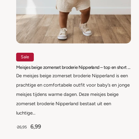
Sale
Meisjes beige zomerset broderie Nipperland – top en short – maat 6-9 maanden t/m 2-3 jaar
De meisjes beige zomerset broderie Nipperland is een
prachtige en comfortabele outfit voor baby’s en jonge
meisjes tijdens warme dagen. Deze meisjes beige
zomerset broderie Nipperland bestaat uit een
luchtige…
6,99
26,95