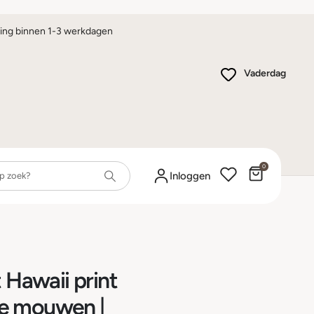
ing binnen 1-3 werkdagen
Vaderdag
0
Winkelwa
Inloggen
 Hawaii print
e mouwen |