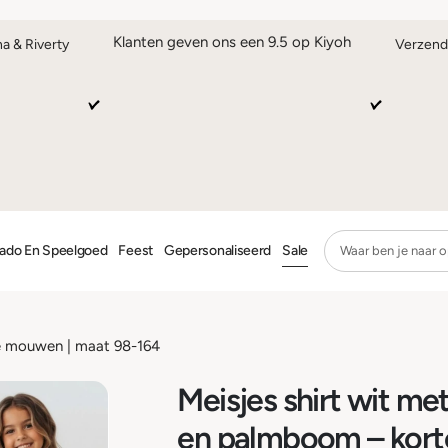
Klanten geven ons een 9.5 op Kiyoh
na & Riverty
Verzend
ado En Speelgoed
Feest
Gepersonaliseerd
Sale
te mouwen | maat 98-164
Meisjes shirt wit met
en palmboom – kort