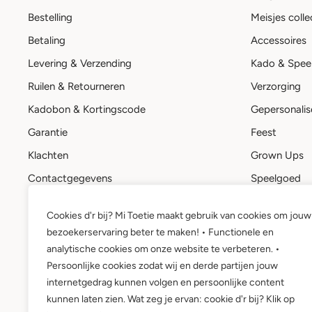
Bestelling
Meisjes colle
Betaling
Accessoires
Levering & Verzending
Kado & Spee
Ruilen & Retourneren
Verzorging
Kadobon & Kortingscode
Gepersonalis
Garantie
Feest
Klachten
Grown Ups
Contactgegevens
Speelgoed
Stuur een bericht
Kadobon
Cookies d'r bij? Mi Toetie maakt gebruik van cookies om jouw
Mi Toetie account
bezoekerservaring beter te maken! • Functionele en
Wie is Mi Toetie?
analytische cookies om onze website te verbeteren. •
Persoonlijke cookies zodat wij en derde partijen jouw
internetgedrag kunnen volgen en persoonlijke content
kunnen laten zien. Wat zeg je ervan: cookie d'r bij? Klik op