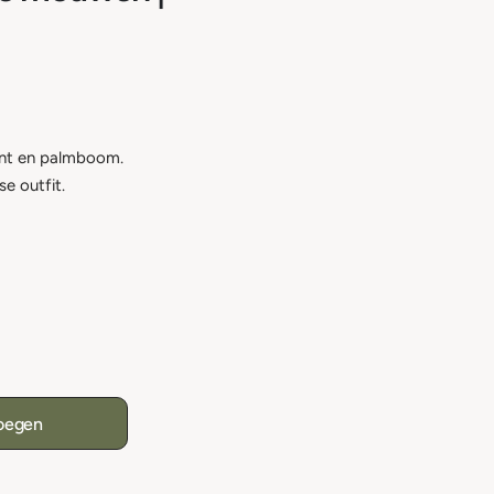
print en palmboom.
e outfit.
oegen