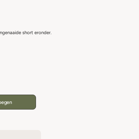
 ingenaaide short eronder.
oegen