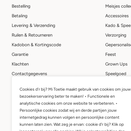
Bestelling
Meisjes colle
Betaling
Accessoires
Levering & Verzending
Kado & Spee
Ruilen & Retourneren
Verzorging
Kadobon & Kortingscode
Gepersonalis
Garantie
Feest
Klachten
Grown Ups
Contactgegevens
Speelgoed
Stuur een bericht
Kadobon
Cookies d'r bij? Mi Toetie maakt gebruik van cookies om jouw
Mi Toetie account
bezoekerservaring beter te maken! • Functionele en
Wie is Mi Toetie?
analytische cookies om onze website te verbeteren. •
Persoonlijke cookies zodat wij en derde partijen jouw
internetgedrag kunnen volgen en persoonlijke content
kunnen laten zien. Wat zeg je ervan: cookie d'r bij? Klik op