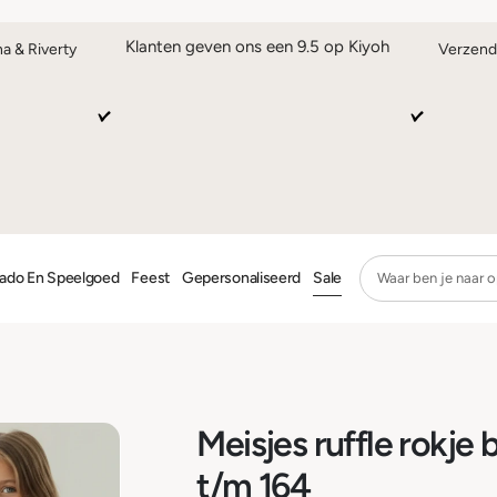
Klanten geven ons een 9.5 op Kiyoh
na & Riverty
Verzend
ado En Speelgoed
Feest
Gepersonaliseerd
Sale
Meisjes ruffle rokje 
t/m 164