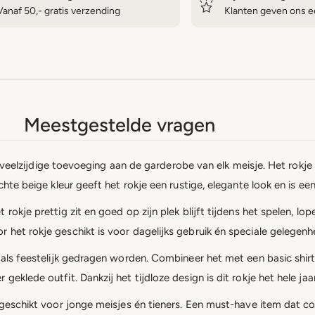
Vanaf 50,- gratis verzending
Klanten geven ons ee
Meestgestelde vragen
 en veelzijdige toevoeging aan de garderobe van elk meisje. Het rok
chte beige kleur geeft het rokje een rustige, elegante look en is ee
rokje prettig zit en goed op zijn plek blijft tijdens het spelen, l
 het rokje geschikt is voor dagelijks gebruik én speciale gelegenh
l als feestelijk gedragen worden. Combineer het met een basic shir
eklede outfit. Dankzij het tijdloze design is dit rokje het hele jaa
 geschikt voor jonge meisjes én tieners. Een must-have item dat co