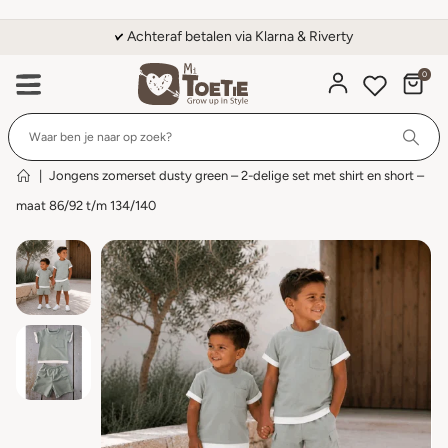
Achteraf betalen via Klarna & Riverty
0
Wi
|
Jongens zomerset dusty green – 2-delige set met shirt en short –
maat 86/92 t/m 134/140