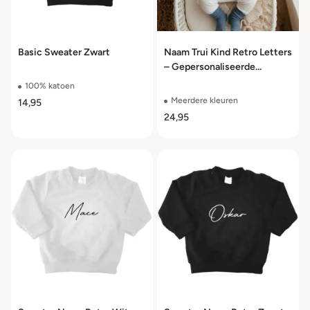
Basic Sweater Zwart
Naam Trui Kind Retro Letters
– Gepersonaliseerde
Sweater 100% Katoen Maat
100% katoen
50 t/m 104
Meerdere kleuren
14,95
24,95