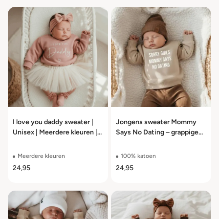
I love you daddy sweater |
Jongens sweater Mommy
Unisex | Meerdere kleuren |
Says No Dating – grappige
Maat 56 t/m 104
trui meerdere kleuren maat
56 t/m 104
Meerdere kleuren
100% katoen
24,95
24,95