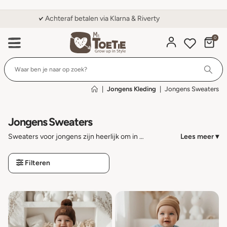
Klanten geven ons een 9,6 op Kiyoh
0
Wi
|
Jongens Kleding
|
Jongens Sweaters
Jongens Sweaters
Sweaters voor jongens zijn heerlijk om in te loungen, in te sporten en in buiten te spelen. Bij Mi Toetie kun je voordelig de leukste jongens sweaters online bestellen.
Lees meer ▾
Filteren