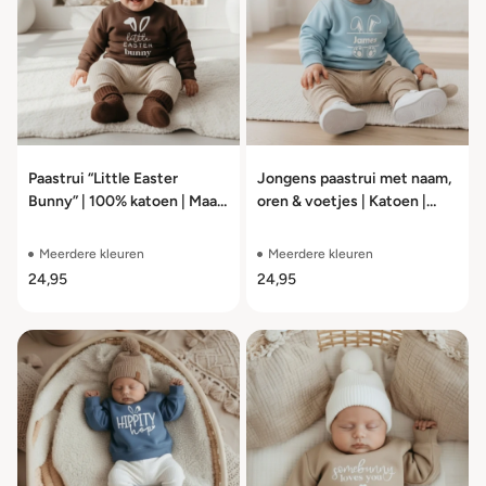
Paastrui “Little Easter
Jongens paastrui met naam,
Bunny” | 100% katoen | Maat
oren & voetjes | Katoen |
56–104
Maat 56–104
Meerdere kleuren
Meerdere kleuren
24,95
24,95