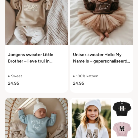
Jongens sweater Little
Unisex sweater Hello My
Brother – lieve trui in
Name Is – gepersonaliseerde
meerdere kleuren maat 56
trui maat 56 t/m 104
t/m 104
Sweet
100% katoen
24,95
24,95