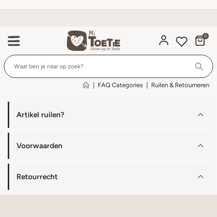
Klanten geven ons een 9
0
Wi
|
FAQ Categories
|
Ruilen & Retourneren
Artikel ruilen?
Voorwaarden
Retourrecht