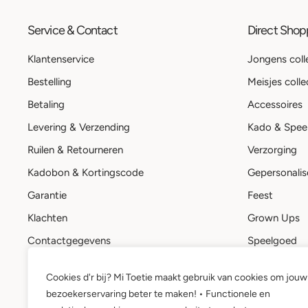
Service & Contact
Direct Sho
Klantenservice
Jongens coll
Bestelling
Meisjes colle
Betaling
Accessoires
Levering & Verzending
Kado & Spee
Ruilen & Retourneren
Verzorging
Kadobon & Kortingscode
Gepersonalis
Garantie
Feest
Klachten
Grown Ups
Contactgegevens
Speelgoed
Stuur een bericht
Kadobon
Cookies d'r bij? Mi Toetie maakt gebruik van cookies om jouw
Mi Toetie account
bezoekerservaring beter te maken! • Functionele en