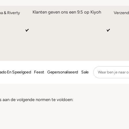
Klanten geven ons een 9.5 op Kiyoh
na & Riverty
Verzend
ado En Speelgoed
Feest
Gepersonaliseerd
Sale
’s aan de volgende normen te voldoen: