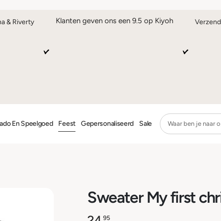
Klanten geven ons een 9.5 op Kiyoh
na & Riverty
Verzend
ado En Speelgoed
Feest
Gepersonaliseerd
Sale
Sweater My first chr
24,
95