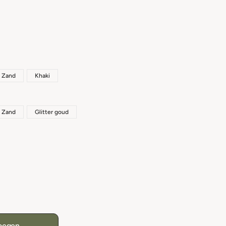
Zand
Khaki
Zand
Glitter goud
oegen