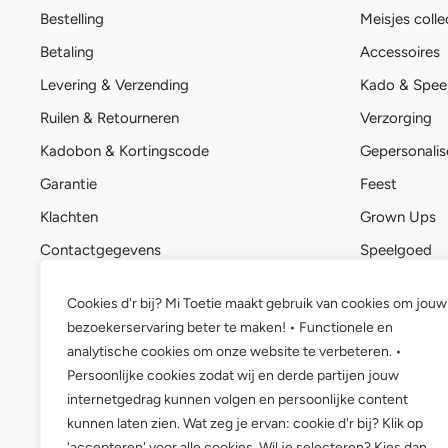
Bestelling
Meisjes colle
Betaling
Accessoires
Levering & Verzending
Kado & Spee
Ruilen & Retourneren
Verzorging
Kadobon & Kortingscode
Gepersonalis
Garantie
Feest
Klachten
Grown Ups
Contactgegevens
Speelgoed
Stuur een bericht
Kadobon
Cookies d'r bij? Mi Toetie maakt gebruik van cookies om jouw
Mi Toetie account
bezoekerservaring beter te maken! • Functionele en
Wie is Mi Toetie?
analytische cookies om onze website te verbeteren. •
Persoonlijke cookies zodat wij en derde partijen jouw
internetgedrag kunnen volgen en persoonlijke content
kunnen laten zien. Wat zeg je ervan: cookie d'r bij? Klik op
'accepteren' voor alle cookies. Wil je selecteren? Kies dan