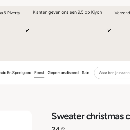
Klanten geven ons een 9.5 op Kiyoh
na & Riverty
Verzend
ado En Speelgoed
Feest
Gepersonaliseerd
Sale
Sweater christmas c
24,
95