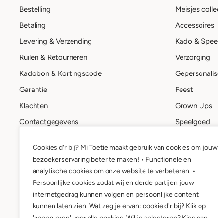
Bestelling
Meisjes colle
Betaling
Accessoires
Levering & Verzending
Kado & Spee
Ruilen & Retourneren
Verzorging
Kadobon & Kortingscode
Gepersonalis
Garantie
Feest
Klachten
Grown Ups
Contactgegevens
Speelgoed
Stuur een bericht
Kadobon
Cookies d'r bij? Mi Toetie maakt gebruik van cookies om jouw
Mi Toetie account
bezoekerservaring beter te maken! • Functionele en
Wie is Mi Toetie?
analytische cookies om onze website te verbeteren. •
Persoonlijke cookies zodat wij en derde partijen jouw
internetgedrag kunnen volgen en persoonlijke content
kunnen laten zien. Wat zeg je ervan: cookie d'r bij? Klik op
'accepteren' voor alle cookies. Wil je selecteren? Kies dan