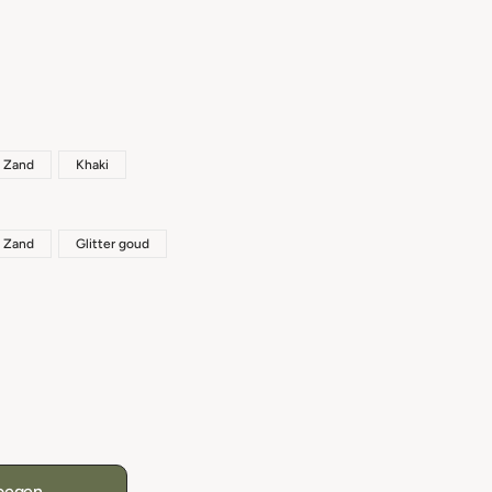
Zand
Khaki
Zand
Glitter goud
oegen