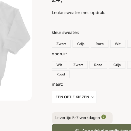
Leuke sweater met opdruk.
kleur sweater
Zwart
Grijs
Roze
Wit
opdruk
Wit
Zwart
Roze
Grijs
Rood
maat
Levertijd 5-7 werkdagen
Aan winkelmandje toev