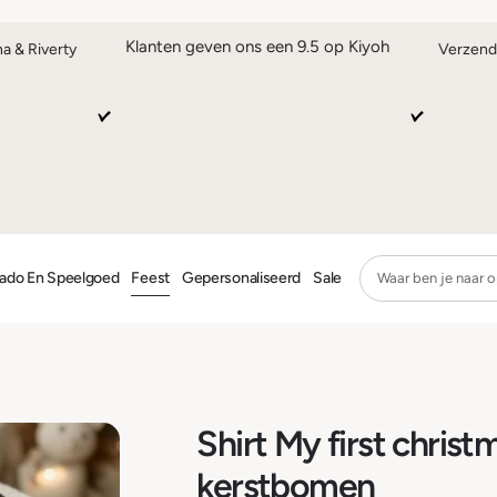
Klanten geven ons een 9.5 op Kiyoh
na & Riverty
Verzend
ado En Speelgoed
Feest
Gepersonaliseerd
Sale
Shirt My first christ
kerstbomen