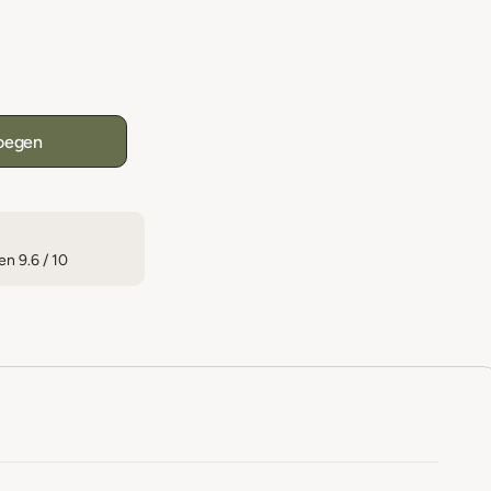
oegen
n 9.6 / 10