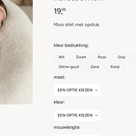
19,
95
Mooi shirt met opdruk.
kleur bedrukking
Wit
Zwart
Roze
Grijs
Glitter goud
Zand
Rood
maat
kleur
mouwlengte