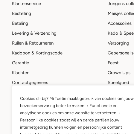
Klantenservice
Jongens coll
Bestelling
Meisjes colle
Betaling
Accessoires
Levering & Verzending
Kado & Spee
Ruilen & Retourneren
Verzorging
Kadobon & Kortingscode
Gepersonalis
Garantie
Feest
Klachten
Grown Ups
Contactgegevens
Speelgoed
Stuur een bericht
Kadobon
Cookies d'r bij? Mi Toetie maakt gebruik van cookies om jouw
Mi Toetie account
bezoekerservaring beter te maken! • Functionele en
Wie is Mi Toetie?
analytische cookies om onze website te verbeteren. •
Persoonlijke cookies zodat wij en derde partijen jouw
internetgedrag kunnen volgen en persoonlijke content