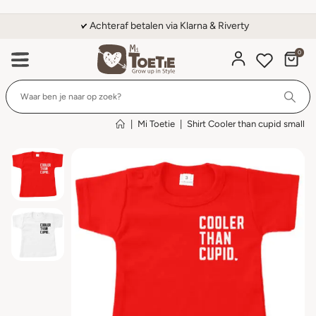
Achteraf betalen via Klarna & Riverty
0
Wi
|
Mi Toetie
|
Shirt Cooler than cupid small