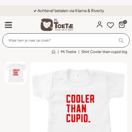
Achteraf betalen via Klarna & Riverty
0
Wi
|
Mi Toetie
|
Shirt Cooler than cupid big