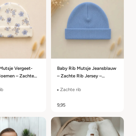
Mutsje Vergeet-
Baby Rib Mutsje Jeansblauw
Bloemen – Zachte
– Zachte Rib Jersey –
y – Newborn t/m 6
Newborn t/m 6 Maanden
ib
Zachte rib
9,95