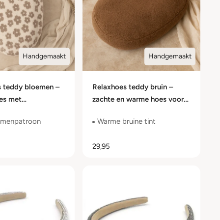
Handgemaakt
Handgemaakt
s teddy bloemen –
Relaxhoes teddy bruin –
es met
zachte en warme hoes voor
ign
voedingskussen
oemenpatroon
Warme bruine tint
29,95