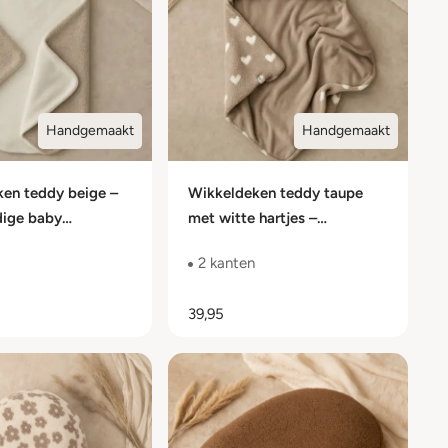
Handgemaakt
Handgemaakt
en teddy beige –
Wikkeldeken teddy taupe
dige baby
met witte hartjes –
en met fleece
dubbelzijdige baby
2 kanten
wikkeldeken
39,95