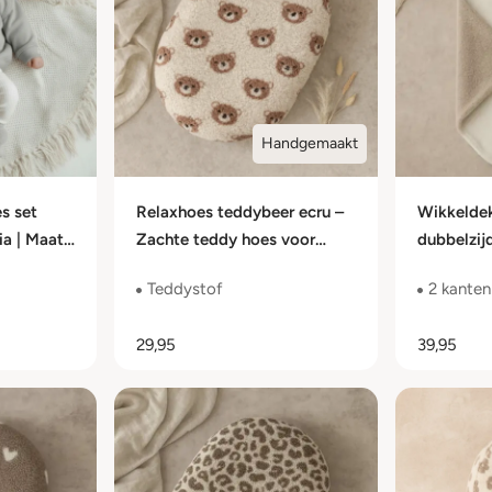
Handgemaakt
s set
Relaxhoes teddybeer ecru –
Wikkeldek
ia | Maat
Zachte teddy hoes voor
dubbelzij
voedingskussen
wikkeldek
Teddystof
2 kanten
29,95
39,95