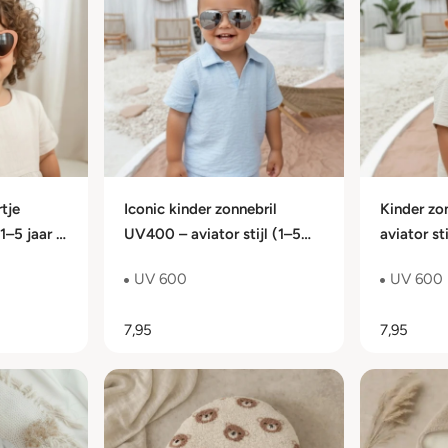
tje
Iconic kinder zonnebril
Kinder zo
1–5 jaar |
UV400 – aviator stijl (1–5
aviator sti
jaar, categorie 3)
categorie
UV 600
UV 600
7,95
7,95