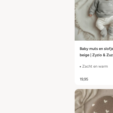
Baby muts en slofje
beige | Zyzio & Zuz
56/62
Zacht en warm
19,95