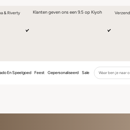
Klanten geven ons een 9.5 op Kiyoh
na & Riverty
Verzend
ado En Speelgoed
Feest
Gepersonaliseerd
Sale