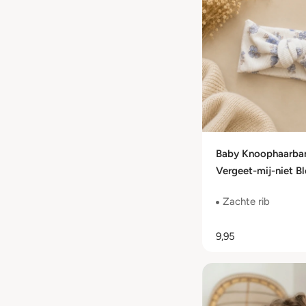
Baby Knoophaarba
Vergeet-mij-niet B
Zachte Rib Jersey 
Zachte rib
Maanden
9,95