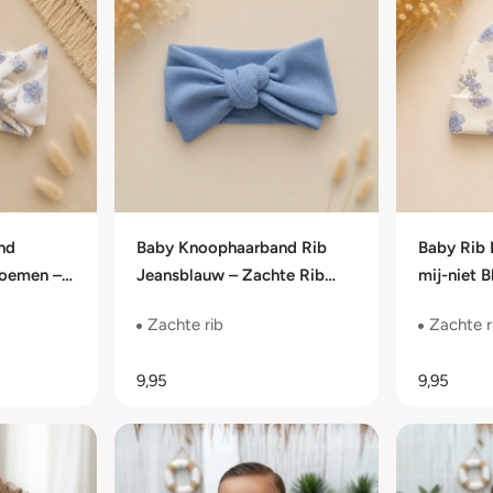
nd
Baby Knoophaarband Rib
Baby Rib 
loemen –
Jeansblauw – Zachte Rib
mij-niet 
– 0 t/m 24
Jersey – 0 t/m 24 Maanden
Rib Jerse
Zachte rib
Zachte r
Maanden
9,95
9,95