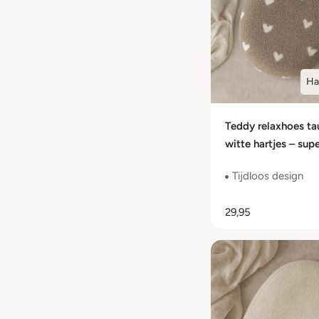
Ha
Teddy relaxhoes t
witte hartjes – sup
babyhoes met lief 
Tijdloos design
29,95