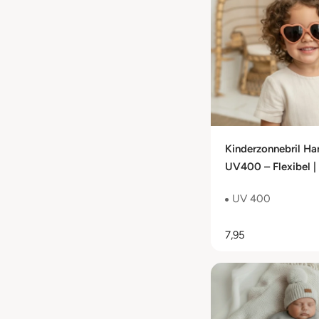
Kinderzonnebril Har
UV400 – Flexibel | 
Cat. 3
UV 400
7,95