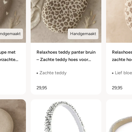
ndgemaakt
Handgemaakt
aupe met
Relaxhoes teddy panter bruin
Relaxhoe
erzachte
– Zachte teddy hoes voor
zachte ho
design
voedingskussen
bloemdes
Zachte teddy
Lief bl
29,95
29,95