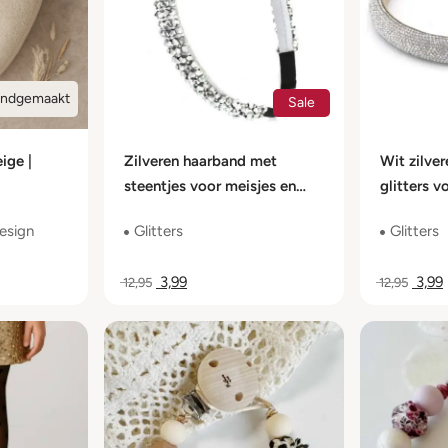
ndgemaakt
Sale
ige |
Zilveren haarband met
Wit zilve
steentjes voor meisjes en
glitters v
dames
dames
design
Glitters
Glitters
3,99
3,99
12,95
12,95