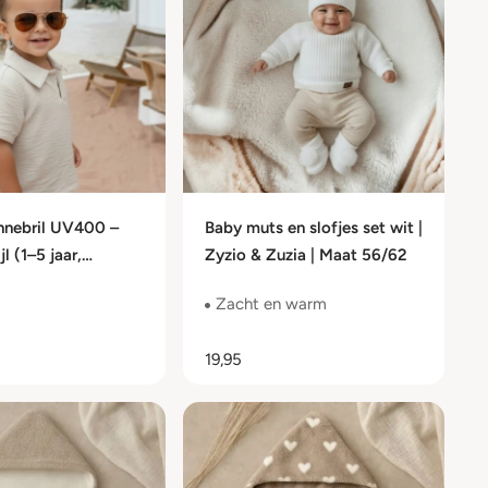
nnebril UV400 –
Baby muts en slofjes set wit |
jl (1–5 jaar,
Zyzio & Zuzia | Maat 56/62
 3)
Zacht en warm
19,95