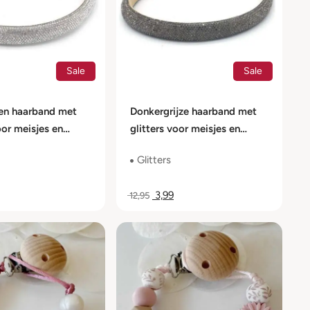
Sale
Sale
ren haarband met
Donkergrijze haarband met
oor meisjes en
glitters voor meisjes en
dames
Glitters
3,99
12,95