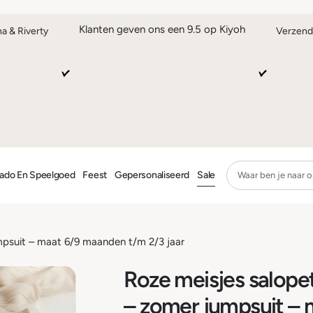
Klanten geven ons een 9.5 op Kiyoh
na & Riverty
Verzend
ado En Speelgoed
Feest
Gepersonaliseerd
Sale
mpsuit – maat 6/9 maanden t/m 2/3 jaar
Roze meisjes salope
– zomer jumpsuit – 