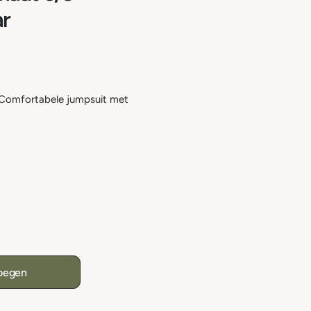
ar
. Comfortabele jumpsuit met
oegen