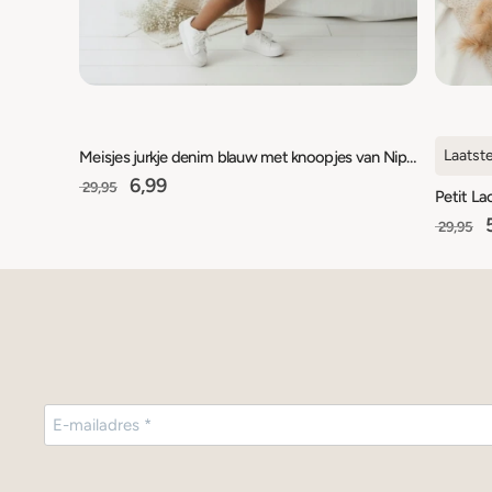
Laatst
Meisjes jurkje denim blauw met knoopjes van Nipperland
6,99
29,95
5
29,95