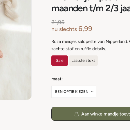
maanden t/m 2/3 ja
21,95
6,99
nu slechts
Roze meisjes salopette van Nipperland
zachte stof en ruffle details.
Sale
Laatste stuks
maat
Aan winkelmandje toev