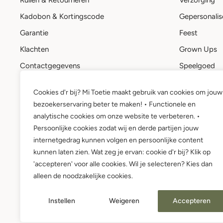
Ruilen & Retourneren
Verzorging
Kadobon & Kortingscode
Gepersonalis
Garantie
Feest
Klachten
Grown Ups
Contactgegevens
Speelgoed
Stuur een bericht
Kadobon
Cookies d'r bij? Mi Toetie maakt gebruik van cookies om jouw
Mi Toetie account
bezoekerservaring beter te maken! • Functionele en
Wie is Mi Toetie?
analytische cookies om onze website te verbeteren. •
Persoonlijke cookies zodat wij en derde partijen jouw
internetgedrag kunnen volgen en persoonlijke content
kunnen laten zien. Wat zeg je ervan: cookie d'r bij? Klik op
'accepteren' voor alle cookies. Wil je selecteren? Kies dan
alleen de noodzakelijke cookies.
Instellen
Weigeren
Accepteren