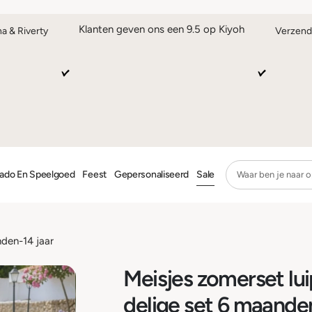
Klanten geven ons een 9.5 op Kiyoh
na & Riverty
Verzend
ado En Speelgoed
Feest
Gepersonaliseerd
Sale
nden-14 jaar
Meisjes zomerset lui
delige set 6 maanden