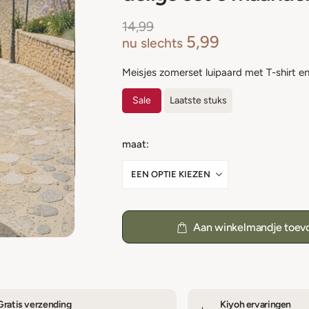
14,99
5,99
nu slechts
Meisjes zomerset luipaard met T-shirt en 
Sale
Laatste stuks
maat
Aan winkelmandje toev
Gratis verzending
Kiyoh ervaringen