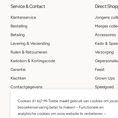
Service & Contact
Direct Sho
Klantenservice
Jongens coll
Bestelling
Meisjes colle
Betaling
Accessoires
Levering & Verzending
Kado & Spee
Ruilen & Retourneren
Verzorging
Kadobon & Kortingscode
Gepersonalis
Garantie
Feest
Klachten
Grown Ups
Contactgegevens
Speelgoed
Stuur een bericht
Kadobon
Cookies d'r bij? Mi Toetie maakt gebruik van cookies om jouw
Mi Toetie account
bezoekerservaring beter te maken! • Functionele en
Wie is Mi Toetie?
analytische cookies om onze website te verbeteren. •