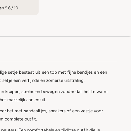
n 9.6 / 10
elige setje bestaat uit een top met fijne bandjes en een
setje een verfijnde en zomerse uitstraling.
j in kruipen, spelen en bewegen zonder dat het te warm
het makkelijk aan en uit.
neer het met sandaaltjes, sneakers of een vestje voor
en complete outfit.
peuters. Een comfortabele en tijdloze outfit die je