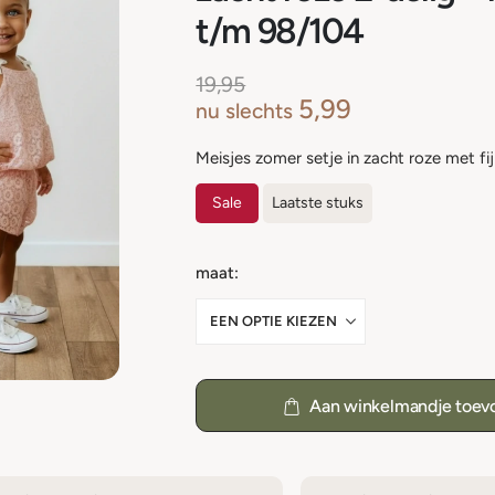
t/m 98/104
19,95
5,99
nu slechts
Meisjes zomer setje in zacht roze met fij
Sale
Laatste stuks
maat
Aan winkelmandje toev