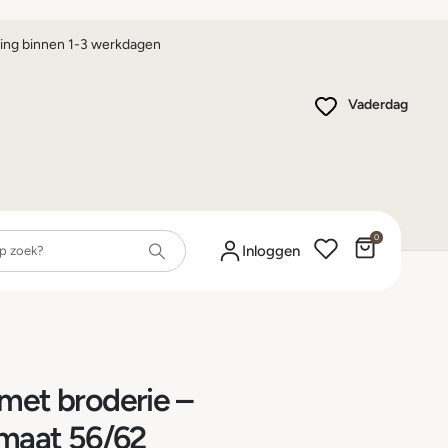
ing binnen 1-3 werkdagen
Vaderdag
0
Winkelwa
Inloggen
 met broderie –
 maat 56/62