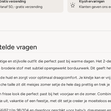
Gratis verzending
Kiyoh ervaringen
Vanaf 50,- gratis verzending
Klanten geven ons ee
elde vragen
htige en stijlvolle outfit die perfect past bij warme dagen. Het 2-d
broderie stof met subtiel opengewerkt borduurwerk. Dit geeft het 
de huid en zorgt voor optimaal draagcomfort. Je kindje kan er vri
e taille zit dit meisjes zomer setje de hele dag prettig en trek je 
en frisse look die perfect past bij het voorjaar en de zomer. Combi
uit, vakantie of een feestje, met dit setje creëer je moeiteloos e
t 56/62 t/m 98/104 en daardoor geschikt voor baby’s, dreumesen en 