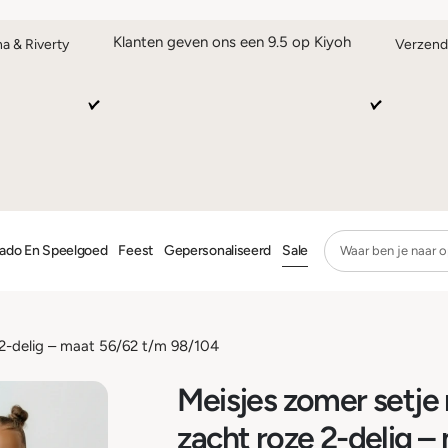
Klanten geven ons een 9.5 op Kiyoh
na & Riverty
Verzend
ado En Speelgoed
Feest
Gepersonaliseerd
Sale
 2-delig – maat 56/62 t/m 98/104
Meisjes zomer setje
zacht roze 2-delig –