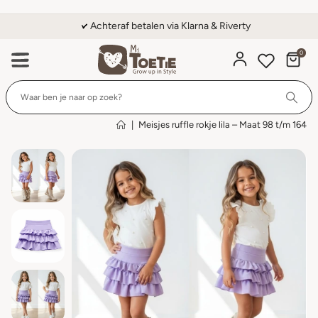
Achteraf betalen via Klarna & Riverty
0
Wi
|
Meisjes ruffle rokje lila – Maat 98 t/m 164