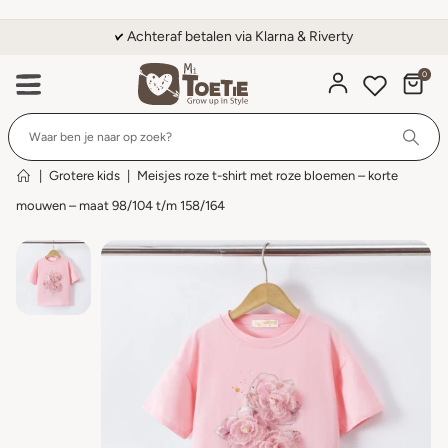
Achteraf betalen via Klarna & Riverty
0
Wi
|
Grotere kids
|
Meisjes roze t-shirt met roze bloemen – korte
mouwen – maat 98/104 t/m 158/164