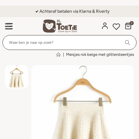
Achteraf betalen via Klarna & Riverty
0
Wi
|
Meisjes rok beige met glittersteentjes