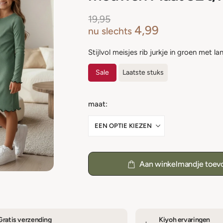
19,95
4,99
nu slechts
Stijlvol meisjes rib jurkje in groen met 
Sale
Laatste stuks
maat
Aan winkelmandje toev
Gratis verzending
Kiyoh ervaringen