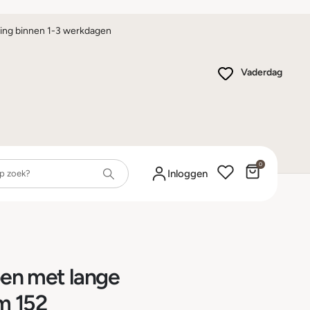
ing binnen 1-3 werkdagen
Vaderdag
0
Winkelwa
Inloggen
roen met lange
m 152