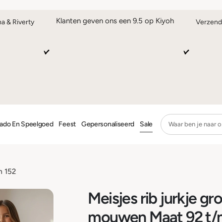
Klanten geven ons een 9.5 op Kiyoh
na & Riverty
Verzend
ado En Speelgoed
Feest
Gepersonaliseerd
Sale
m 152
Meisjes rib jurkje g
mouwen Maat 92 t/