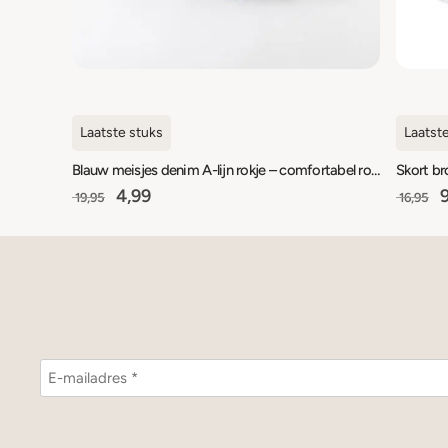
Laatste stuks
Laatst
Blauw meisjes denim A-lijn rokje – comfortabel rokje met elastische taille
Skort br
4,99
9
19,95
16,95