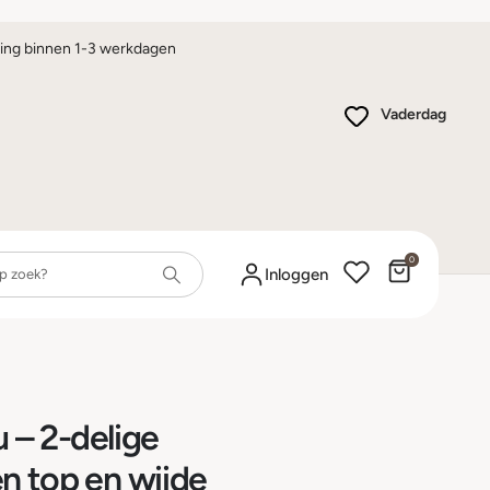
ing binnen 1-3 werkdagen
Vaderdag
0
Winkelwa
Inloggen
u – 2-delige
n top en wijde