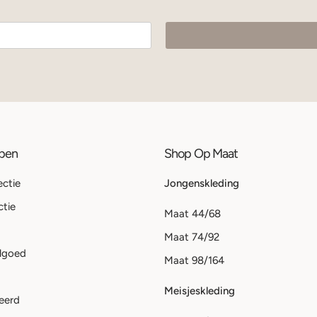
ppen
Shop Op Maat
ectie
Jongenskleding
ctie
Maat 44/68
Maat 74/92
lgoed
Maat 98/164
Meisjeskleding
eerd