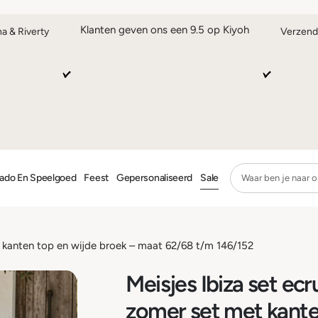
Klanten geven ons een 9.5 op Kiyoh
na & Riverty
Verzend
ado En Speelgoed
Feest
Gepersonaliseerd
Sale
t kanten top en wijde broek – maat 62/68 t/m 146/152
Meisjes Ibiza set ecr
zomer set met kante