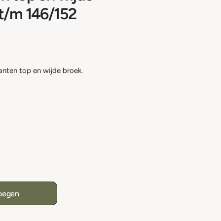
t/m 146/152
kanten top en wijde broek.
oegen