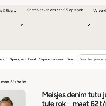
Klanten geven ons een 9.5 op Kiyoh
na & Riverty
Verzend
ado En Speelgoed
Feest
Gepersonaliseerd
Sale
 – maat 62 t/m 98
Meisjes denim tutu ju
tule rok – maat 62 t