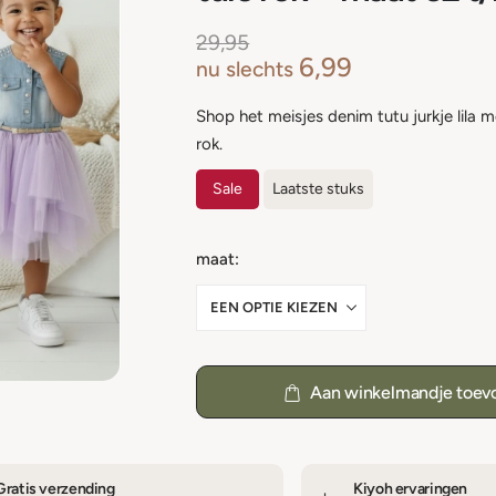
29,95
6,99
nu slechts
Shop het meisjes denim tutu jurkje lila m
rok.
Sale
Laatste stuks
maat
Aan winkelmandje toev
Gratis verzending
Kiyoh ervaringen