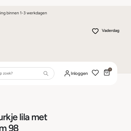
ing binnen 1-3 werkdagen
Vaderdag
0
Winkelwa
Inloggen
rkje lila met
/m 98