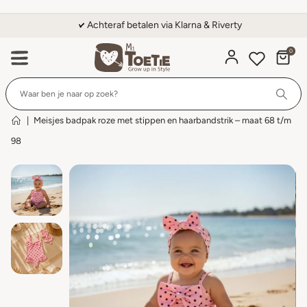
Achteraf betalen via Klarna & Riverty
0
Wi
|
Meisjes badpak roze met stippen en haarbandstrik – maat 68 t/m
98