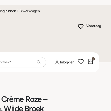
ing binnen 1-3 werkdagen
Vaderdag
0
Winkelwa
Inloggen
t Crème Roze –
, Wijde Broek