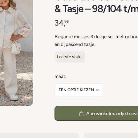
& Tasje – 98/104 t/
34,
95
Elegante meisjes 3 delige set met gebor
en bijpassend tasje.
Laatste stuks
maat
Aan winkelmandje toev