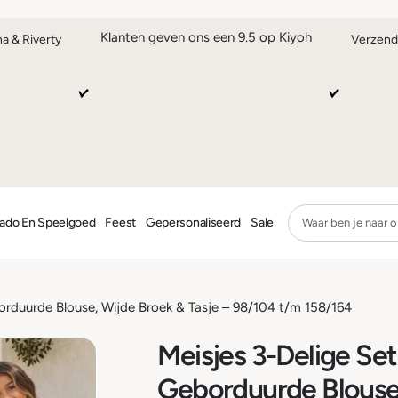
Klanten geven ons een 9.5 op Kiyoh
na & Riverty
Verzend
ado En Speelgoed
Feest
Gepersonaliseerd
Sale
orduurde Blouse, Wijde Broek & Tasje – 98/104 t/m 158/164
Meisjes 3-Delige Se
Geborduurde Blouse