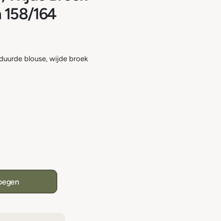
m 158/164
duurde blouse, wijde broek
oegen