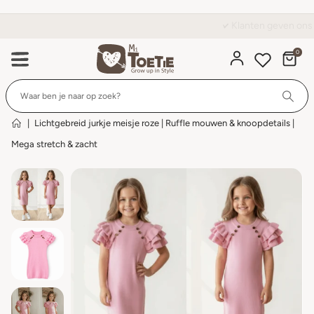
Klanten geven ons een 9,6 op Kiyoh
0
Wi
|
Lichtgebreid jurkje meisje roze | Ruffle mouwen & knoopdetails |
Mega stretch & zacht