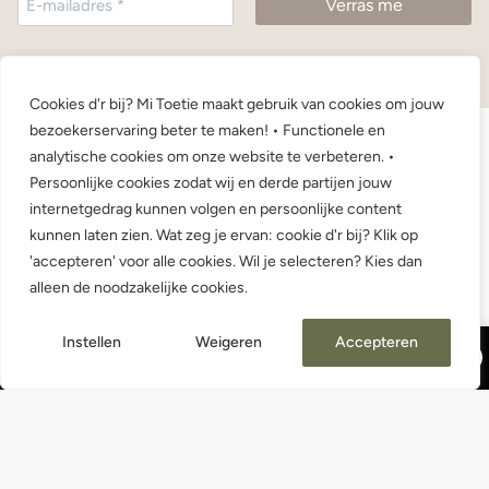
Cookies d'r bij? Mi Toetie maakt gebruik van cookies om jouw
bezoekerservaring beter te maken! • Functionele en
analytische cookies om onze website te verbeteren. •
Persoonlijke cookies zodat wij en derde partijen jouw
+
Service & Contact
internetgedrag kunnen volgen en persoonlijke content
kunnen laten zien. Wat zeg je ervan: cookie d'r bij? Klik op
+
Direct Shoppen
'accepteren' voor alle cookies. Wil je selecteren? Kies dan
+
alleen de noodzakelijke cookies.
Shop Op Maat
Instellen
Weigeren
Accepteren
Vakantie van 24/7 t/m 15/8! 10% korting op alles, code: VACAY26
Ok
Wil Je Ons Volgen?
Dagelijks speciale aanbiedingen en extra kortingen