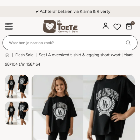
Achteraf betalen via Klarna & Riverty
0
Wi
|
Flash Sale
|
Set LA oversized t-shirt & legging short zwart | Maat
98/104 t/m 158/164