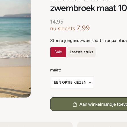
zwembroek maat 10
14,95
7,99
nu slechts
Stoere jongens zwemshort in aqua blau
Sale
Laatste stuks
maat
Aan winkelmandje toev