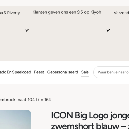
Klanten geven ons een 9.5 op Kiyoh
na & Riverty
Verzend
ado En Speelgoed
Feest
Gepersonaliseerd
Sale
embroek maat 104 t/m 164
ICON Big Logo jong
zwemshort blauw –