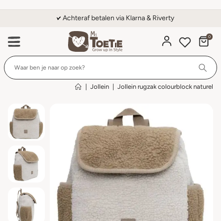
Achteraf betalen via Klarna & Riverty
0
Wi
|
Jollein
|
Jollein rugzak colourblock naturel