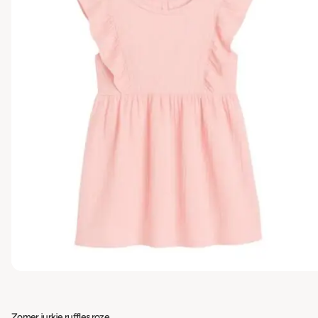
Zomer jurkje ruffles roze