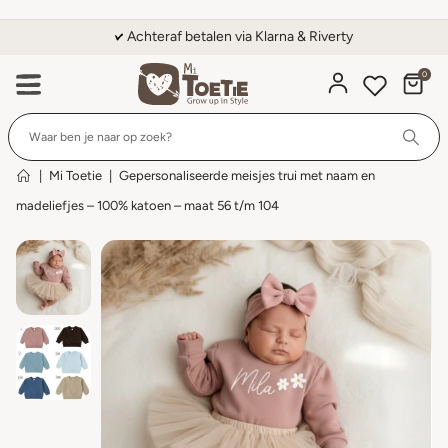
Achteraf betalen via Klarna & Riverty
0
Wi
|
Mi Toetie
|
Gepersonaliseerde meisjes trui met naam en
madeliefjes – 100% katoen – maat 56 t/m 104